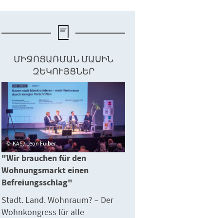
ՄԻՋՈՑԱՌՄԱՆ ՄԱՍԻՆ
ԶԵԿՈՒՅՑՆԵՐ
KAS / Leon Fülber
"Wir brauchen für den
Wohnungsmarkt einen
Befreiungsschlag"
Stadt. Land. Wohnraum? – Der
Wohnkongress für alle