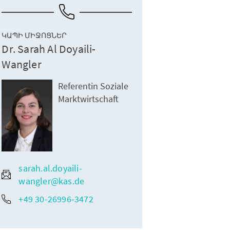
ԿԱՊԻ ՄԻՋՈՑՆԵՐ
Dr. Sarah Al Doyaili-
Wangler
Referentin Soziale
Marktwirtschaft
sarah.al.doyaili-
wangler@kas.de
+49 30-26996-3472