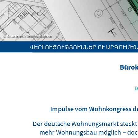
Smarterpix / ArchManStocker
ՎԵՐԼՈՒԾՈՒԹՅՈՒՆՆԵՐ ՈՒ ԱՐԳՈՒՄԵ
Bürok
D
Impulse vom Wohnkongress de
Der deutsche Wohnungsmarkt steckt in
mehr Wohnungsbau möglich – doch