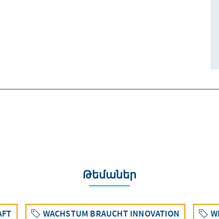
Թեմաներ
AFT
WACHSTUM BRAUCHT INNOVATION
W