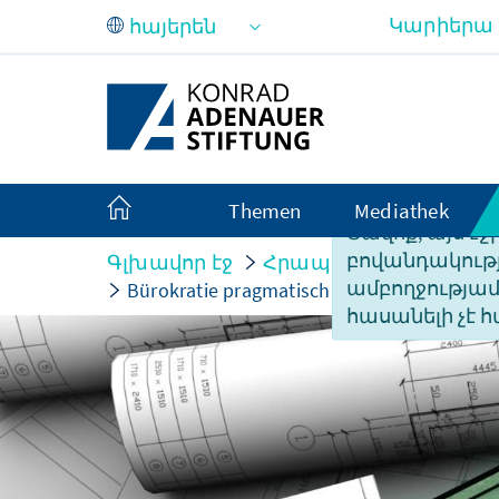
Skip to Main Content
Կարիերա
Themen
Mediathek
Ցավոք, այս էջ
բովանդակությ
Գլխավոր էջ
Հրապարակումներ
ամբողջությա
Bürokratie pragmatisch reduzieren – Bauk
հասանելի չէ հ