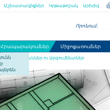
Աշխատակիցներ
Կրթաթոշակ
Արխիվ
Հրապարակումներ
Միջոցառումներ
ի
ունն
Վերլուծություններ ու Արգումենտներ
մբ
osten senken
այերեն։