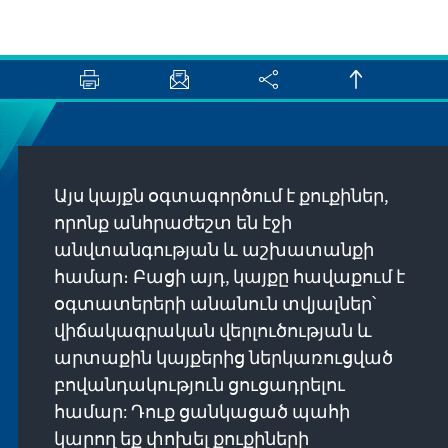
Newsletter
Այս կայքն օգտագործում է քուքիներ,
Erhalten Sie exklusive Einblicke in die neuesten
որոնք անհրաժեշտ են էջի
Publikationen, spannende Veranstaltungen und
անվտանգության և աշխատանքի
Projekte direkt von unserer Vorsitzenden
համար։ Բացի այդ, կայքը հավաքում է
Annegret Kramp-Karrenbauer. Abonnieren Sie
օգտատերերի անանուն տվյալներ՝
jetzt unseren Newsletter und bleiben Sie immer
վիճակագրական վերլուծության և
auf dem Laufenden.
արտաքին կայքերից ներկառուցված
բովանդակություն ցուցադրելու
Jetzt abonnieren
համար: Դուք ցանկացած պահի
կարող եք փոխել քուքիների