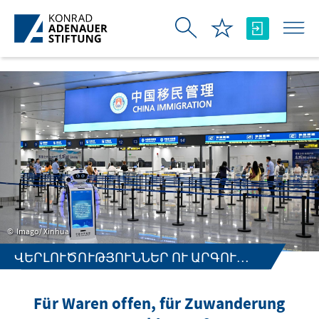
Skip to Main Content
Imago/ Xinhua
ՎԵՐԼՈՒԾՈՒԹՅՈՒՆՆԵՐ ՈՒ ԱՐԳՈՒՄԵՆՏՆԵՐ
Für Waren offen, für Zuwanderung