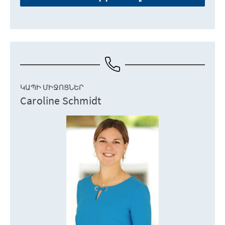
ԿԱՊԻ ՄԻՋՈՑՆԵՐ
Caroline Schmidt