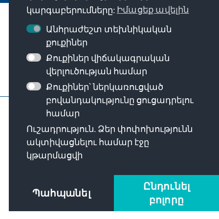
կարգաբերումները:
Իմացեք ավելին
Մեր առաքելությունը
Անհրաժեշտ տեխնիկական
քուքիներ
Կապի միջոցներ
Քուքիներ վիճակագրական
վերլուծության համար
Հիմնադրամի այլ առաջարկներ
Քուքիներ՝ ներկառուցված
բովանդակությունը ցուցադրելու
Կապ կենտրոնական գրասենյակի հետ
համար
Գաղտնիության քաղաքականություն
Ուշադրություն. Ձեր փոփոխությունն
Օգտագործման պայմաններ
ակտիվացնելու համար էջը
Erklärung zur Barrierefreiheit
Barriere melden
կթարմացվի
Կայքի քարտեզ
© Konrad-Adenauer-Stiftung e.V. 2026
Ընդունել
Պահպանել
բոլորը