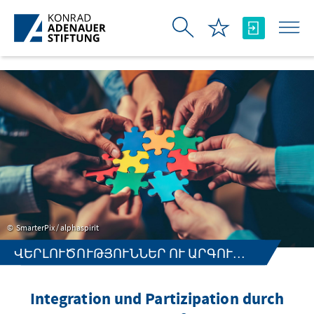
Skip to Main Content
SmarterPix / alphaspirit
ՎԵՐԼՈՒԾՈՒԹՅՈՒՆՆԵՐ ՈՒ ԱՐԳՈՒՄԵՆՏՆԵՐ
Integration und Partizipation durch