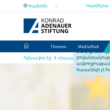
Skip to Main Content
Կարիերա
Themen
Mediathek
Ցավոք, այս էջ
բովանդակությ
Գլխավոր էջ
Հրապարակումներ
ամբողջությա
հասանելի չէ հ