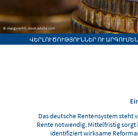
macgyverhh, stock.adobe.com
ՎԵՐԼՈՒԾՈՒԹՅՈՒՆՆԵՐ ՈՒ ԱՐԳՈՒՄԵ
Ei
Das deutsche Rentensystem steht v
Rente notwendig. Mittelfristig sor
identifiziert wirksame Reform