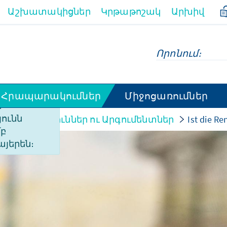
Աշխատակիցներ
Կրթաթոշակ
Արխիվ
Հրապարակումներ
Միջոցառումներ
ի
ունն
Վերլուծություններ ու Արգումենտներ
Ist die Re
մբ
այերեն։