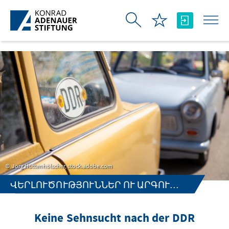
Skip to Main Content
Jörg Hüttenhölscher, stock.adobe.com
ՎԵՐԼՈՒԾՈՒԹՅՈՒՆՆԵՐ ՈՒ ԱՐԳՈՒՄԵՆՏՆԵՐ
Keine Sehnsucht nach der DDR