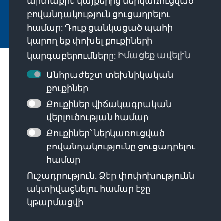
արտաքին կայքերից ներկառուցված
բովանդակություն ցուցադրելու
Jetzt abonnieren
համար: Դուք ցանկացած պահի
կարող եք փոխել քուքիների
կարգաբերումները:
Իմացեք ավելին
Մեր առաքելությունը
Անհրաժեշտ տեխնիկական
քուքիներ
Կապի միջոցներ
Քուքիներ վիճակագրական
վերլուծության համար
Հիմնադրամի այլ առաջարկներ
Քուքիներ՝ ներկառուցված
բովանդակությունը ցուցադրելու
Կապ կենտրոնական գրասենյակի հետ
համար
Գաղտնիության քաղաքականություն
Ուշադրություն. Ձեր փոփոխությունն
Օգտագործման պայմաններ
ակտիվացնելու համար էջը
Erklärung zur Barrierefreiheit
Barriere melden
կթարմացվի
Կայքի քարտեզ
© Konrad-Adenauer-Stiftung e.V. 2026