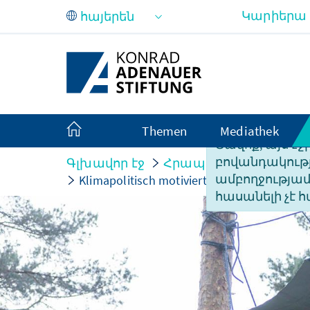
Skip to Main Content
Կարիերա
Themen
Mediathek
Ցավոք, այս էջ
բովանդակությ
Գլխավոր էջ
Հրապարակումներ
ամբողջությա
Klimapolitisch motivierte Sabotage – Ext
հասանելի չէ հ