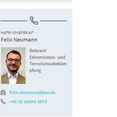
ԿԱՊԻ ՄԻՋՈՑՆԵՐ
Felix Neumann
Referent
Extremismus- und
Terrorismusbekäm
pfung
felix.neumann@kas.de
+49 30 26996-3879