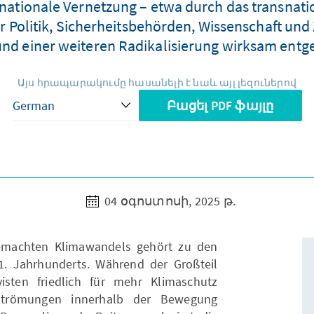
ernationale Vernetzung – etwa durch das transnat
r Politik, Sicherheitsbehörden, Wissenschaft und 
und einer weiteren Radikalisierung wirksam entg
Այս հրապարակումը հասանելի է նաև այլ լեզուներով
Բացել PDF ֆայլը
04 օգոստոսի, 2025 թ.
machten Klimawandels gehört zu den
. Jahrhunderts. Während der Großteil
visten friedlich für mehr Klimaschutz
e Strömungen innerhalb der Bewegung