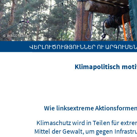
IMAGO / Eibner
ՎԵՐԼՈՒԾՈՒԹՅՈՒՆՆԵՐ ՈՒ ԱՐԳՈՒՄԵ
Klimapolitisch mot
Wie linksextreme Aktionsformen
Klimaschutz wird in Teilen für ext
Mittel der Gewalt, um gegen Infrastr