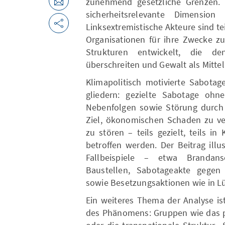
zunehmend gesetzliche Grenzen. D
sicherheitsrelevante Dimension 
Linksextremistische Akteure sind tei
Organisationen für ihre Zwecke zu
Strukturen entwickelt, die d
überschreiten und Gewalt als Mitte
Klimapolitisch motivierte Sabotage
gliedern: gezielte Sabotage ohn
Nebenfolgen sowie Störung durch B
Ziel, ökonomischen Schaden zu ver
zu stören – teils gezielt, teils i
betroffen werden. Der Beitrag illu
Fallbeispiele – etwa Brandan
Baustellen, Sabotageakte gegen
sowie Besetzungsaktionen wie in Lü
Ein weiteres Thema der Analyse is
des Phänomens: Gruppen wie das 