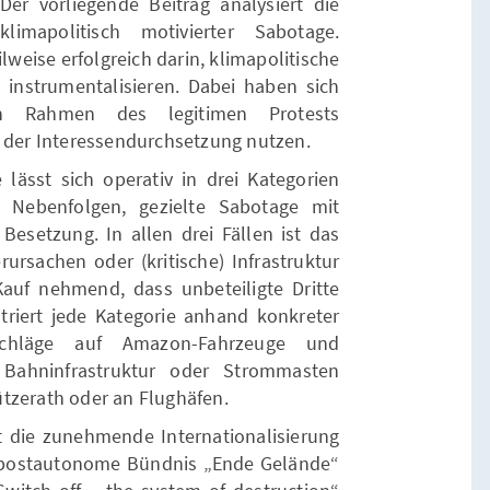
er vorliegende Beitrag analysiert die
klimapolitisch motivierter Sabotage.
lweise erfolgreich darin, klimapolitische
 instrumentalisieren. Dabei haben sich
en Rahmen des legitimen Protests
l der Interessendurchsetzung nutzen.
 lässt sich operativ in drei Kategorien
e Nebenfolgen, gezielte Sabotage mit
esetzung. In allen drei Fällen ist das
ursachen oder (kritische) Infrastruktur
n Kauf nehmend, dass unbeteiligte Dritte
striert jede Kategorie anhand konkreter
schläge auf Amazon-Fahrzeuge und
 Bahninfrastruktur oder Strommasten
tzerath oder an Flughäfen.
t die zunehmende Internationalisierung
postautonome Bündnis „Ende Gelände“