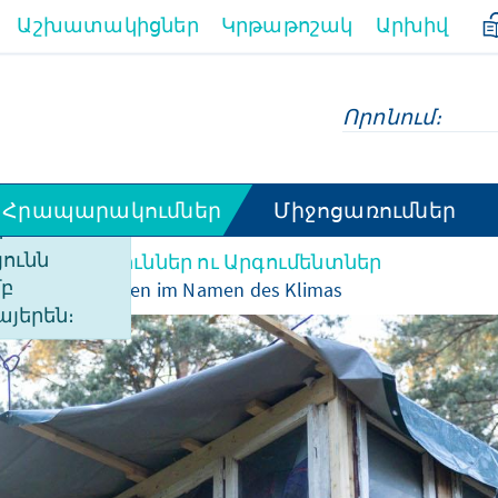
Աշխատակիցներ
Կրթաթոշակ
Արխիվ
Հրապարակումներ
Միջոցառումներ
ի
ունն
Վերլուծություններ ու Արգումենտներ
մբ
reme Aktionsformen im Namen des Klimas
այերեն։