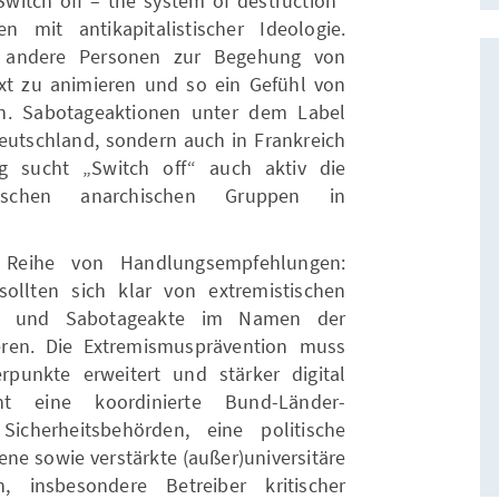
Switch off – the system of destruction“
n mit antikapitalistischer Ideologie.
ab, andere Personen zur Begehung von
xt zu animieren und so ein Gefühl von
n. Sabotageaktionen unter dem Label
Deutschland, sondern auch in Frankreich
g sucht „Switch off“ auch aktiv die
stischen anarchischen Gruppen in
r Reihe von Handlungsempfehlungen:
sollten sich klar von extremistischen
t und Sabotageakte im Namen der
eren. Die Extremismusprävention muss
rpunkte erweitert und stärker digital
ht eine koordinierte Bund-Länder-
cherheitsbehörden, eine politische
ne sowie verstärkte (außer)universitäre
, insbesondere Betreiber kritischer