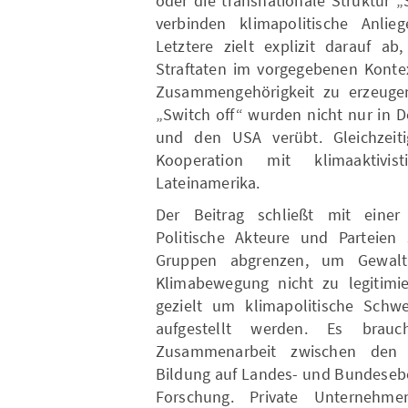
oder die transnationale Struktur „
verbinden klimapolitische Anliege
Letztere zielt explizit darauf 
Straftaten im vorgegebenen Konte
Zusammengehörigkeit zu erzeuge
„Switch off“ wurden nicht nur in 
und den USA verübt. Gleichzeiti
Kooperation mit klimaaktivi
Lateinamerika.
Der Beitrag schließt mit eine
Politische Akteure und Parteien 
Gruppen abgrenzen, um Gewal
Klimabewegung nicht zu legitimi
gezielt um klimapolitische Schwe
aufgestellt werden. Es brauc
Zusammenarbeit zwischen den Si
Bildung auf Landes- und Bundesebe
Forschung. Private Unternehmen