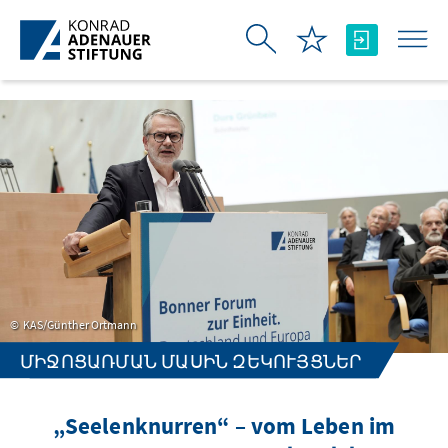
Skip to Main Content
KAS/Günther Ortmann
ՄԻՋՈՑԱՌՄԱՆ ՄԱՍԻՆ ԶԵԿՈՒՅՑՆԵՐ
„Seelenknurren“ – vom Leben im