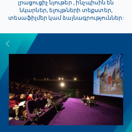
լրացուցիչ նյութեր , ինչպիսին են
նկարներ, ելույթների տեքստեր,
տեսաֆիլմեր կամ ձայնագրություններ: