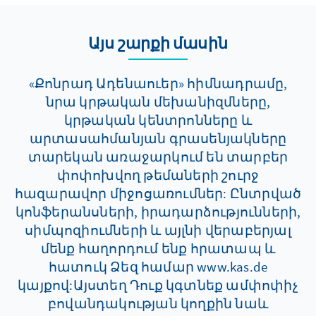
Այս շարքի մասին
«Քոնրադ Ադենաուեր» հիմնադրամը,
նրա կրթական մեխանիզմները,
կրթական կենտրոնները և
արտասահմանյան գրասենյակները
տարեկան առաջարկում են տարբեր
փոփոխվող թեմաների շուրջ
հազարավոր միջոցառումներ: Ընտրված
կոնֆերանսների, իրադարձությունների,
սիմպոզիումների և այլնի վերաբերյալ
մենք հաղորդում ենք հրատապ և
հատուկ Ձեզ համար www.kas.de
կայքով:Այստեղ Դուք կգտնեք ամփոփիչ
բովանդակության կողքին նաև