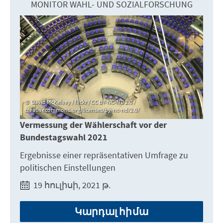
MONITOR WAHL- UND SOZIALFORSCHUNG
David McKelvey / flickr / CC BY-NC-ND 2.0 /
creativecommons.org/licenses/by-nc-nd/2.0/
Vermessung der Wählerschaft vor der
Bundestagswahl 2021
Ergebnisse einer repräsentativen Umfrage zu
politischen Einstellungen
19 հուլիսի, 2021 թ.
Կարդալ հիմա