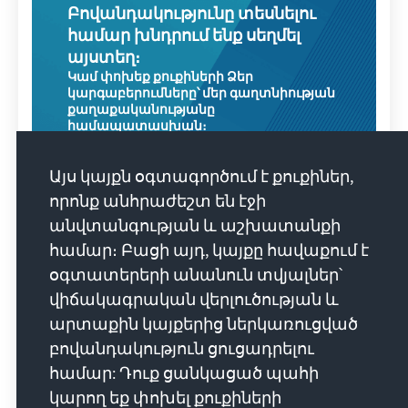
Բովանդակությունը տեսնելու
համար խնդրում ենք սեղմել
այստեղ։
Կամ փոխեք քուքիների Ձեր
կարգաբերումները՝ մեր գաղտնիության
քաղաքականությանը
համապատասխան։
Այս կայքն օգտագործում է քուքիներ,
որոնք անհրաժեշտ են էջի
անվտանգության և աշխատանքի
համար։ Բացի այդ, կայքը հավաքում է
օգտատերերի անանուն տվյալներ՝
վիճակագրական վերլուծության և
Erststimme #105
արտաքին կայքերից ներկառուցված
Julius van de Laar: Was nehmen wir aus
բովանդակություն ցուցադրելու
dem Wahlkampf mit?
համար: Դուք ցանկացած պահի
կարող եք փոխել քուքիների
In dieser Episode sprechen wir mit dem