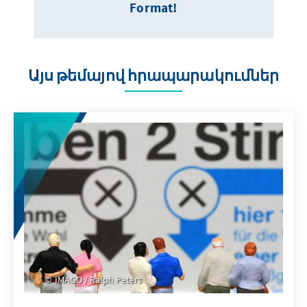
Format!
Այս թեմայով հրապարակումներ
IMAGO / Ralph Peters