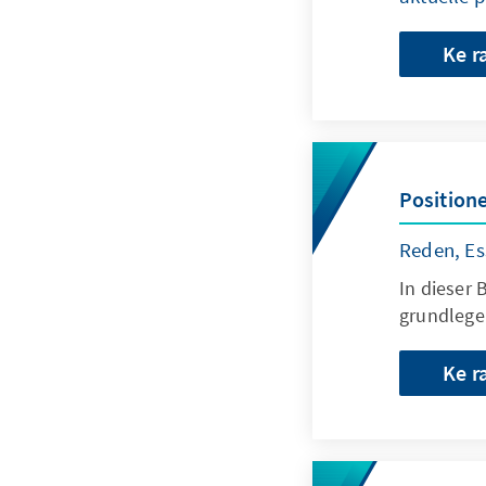
Ke r
Position
Reden, Es
In dieser 
grundlege
Ke r