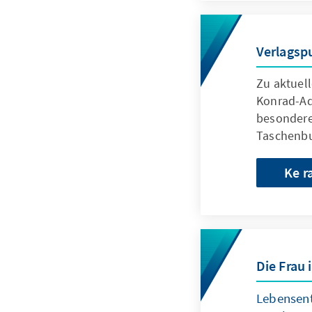
Verlagsp
Zu aktuell
Konrad-Ad
besondere
Taschenbu
Ke r
Die Frau 
Lebensen