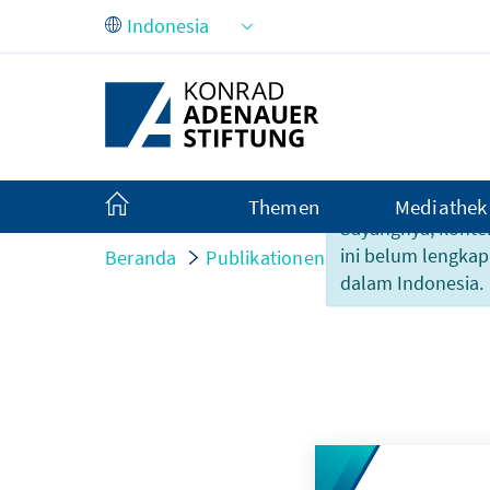
Skip to Main Content
Themen
Mediathek
Sayangnya, konte
ini belum lengkap
Beranda
Publikationen
Abgeschlossene
dalam Indonesia.