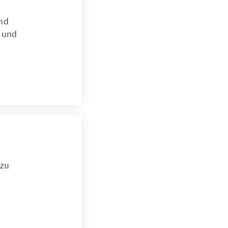
nd
r und
 zu