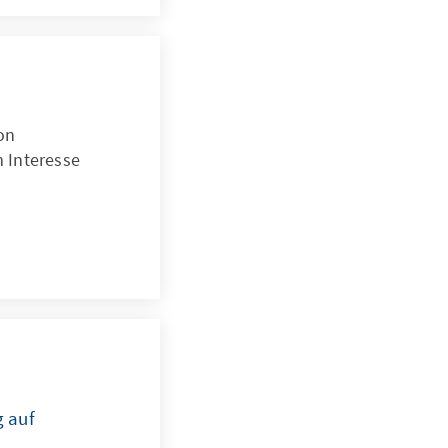
on
 Interesse
g auf