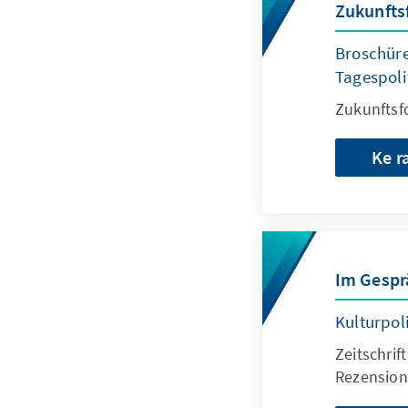
Zukunfts
Broschüre
Tagespoli
Zukunftsf
Ke r
Im Gespr
Kulturpol
Zeitschri
Rezension