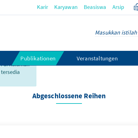
Karir
Karyawan
Beasiswa
Arsip
Publikationen
Veranstaltungen
n di halaman
 tersedia
 Reihen
Abgeschlossene Reihen