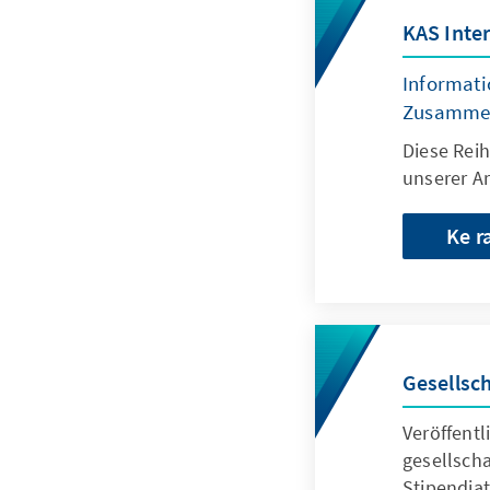
KAS Inter
Informati
Zusammen
Diese Reih
unserer Ar
Ke r
Gesellsch
Veröffentl
gesellsch
Stipendia