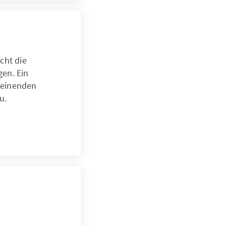
cht die
gen. Ein
heinenden
u.