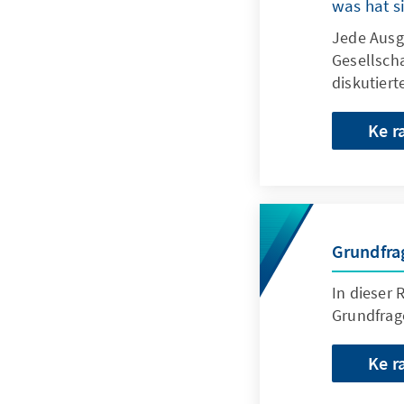
was hat s
Jede Ausg
Gesellscha
diskutiert
Ke r
Grundfra
In dieser
Grundfrage
Ke r