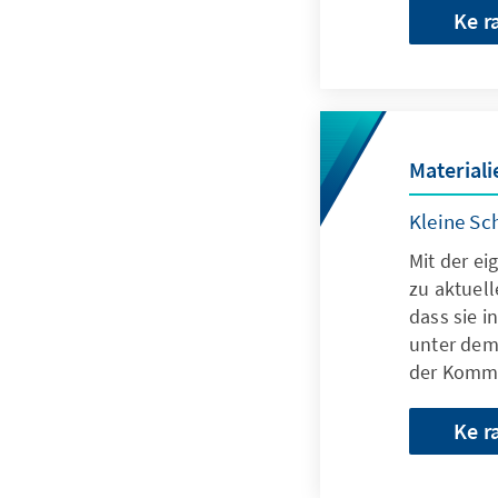
Ke r
Materiali
Kleine Sc
Mit der ei
zu aktuel
dass sie i
unter dem
der Kommu
Ke r