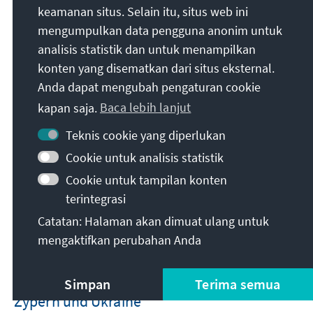
eingeschränkt. Das wirtschaftliche Gewicht hat
keamanan situs. Selain itu, situs web ini
aufgrund von Sanktionen und Bankbeschränkungen
mengumpulkan data pengguna anonim untuk
deutlich abgenommen, während der politische
analisis statistik dan untuk menampilkan
Einfluss durch die Angleichung Zyperns an die
konten yang disematkan dari situs eksternal.
europäische Politik gegenüber Russland geschwächt
Anda dapat mengubah pengaturan cookie
wurde. Soziale und kulturelle Elemente der
kapan saja.
Baca lebih lanjut
russischen Präsenz bestehen jedoch weiterhin fort,
insbesondere durch die russischsprachige
Teknis cookie yang diperlukan
Gemeinschaft auf der Insel. Das Gesamtbild zeigt
Cookie untuk analisis statistik
einen Übergang von einer Phase intensiver
Cookie untuk tampilan konten
wirtschaftlicher Verflechtung und starker russischer
Präsenz zu einer neuen Phase der Entkopplung und
terintegrasi
Neuorientierung hin zum Westen, jedoch ohne
Catatan: Halaman akan dimuat ulang untuk
vollständiges Verschwinden der historischen
mengaktifkan perubahan Anda
Bindungen.
Simpan
Terima semua
Zypern und Ukraine