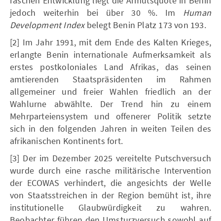
raschen Entwicklung liegt die Armutsquote in Benin
jedoch weiterhin bei über 30 %. Im
Human
Development Index
belegt Benin Platz 173 von 193.
[2] Im Jahr 1991, mit dem Ende des Kalten Krieges,
erlangte Benin internationale Aufmerksamkeit als
erstes postkoloniales Land Afrikas, das seinen
amtierenden Staatspräsidenten im Rahmen
allgemeiner und freier Wahlen friedlich an der
Wahlurne abwählte. Der Trend hin zu einem
Mehrparteiensystem und offenerer Politik setzte
sich in den folgenden Jahren in weiten Teilen des
afrikanischen Kontinents fort.
[3] Der im Dezember 2025 vereitelte Putschversuch
wurde durch eine rasche militärische Intervention
der ECOWAS verhindert, die angesichts der Welle
von Staatsstreichen in der Region bemüht ist, ihre
institutionelle Glaubwürdigkeit zu wahren.
Beobachter führen den Umsturzversuch sowohl auf