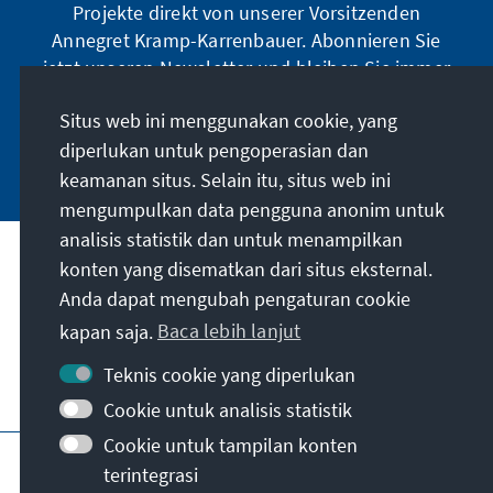
Projekte direkt von unserer Vorsitzenden
Annegret Kramp-Karrenbauer. Abonnieren Sie
jetzt unseren Newsletter und bleiben Sie immer
auf dem Laufenden.
Situs web ini menggunakan cookie, yang
diperlukan untuk pengoperasian dan
Jetzt abonnieren
keamanan situs. Selain itu, situs web ini
mengumpulkan data pengguna anonim untuk
analisis statistik dan untuk menampilkan
Misi kami
konten yang disematkan dari situs eksternal.
Anda dapat mengubah pengaturan cookie
kapan saja.
Baca lebih lanjut
Kontak
Teknis cookie yang diperlukan
Penawaran lebih lanjut dari yayasan
Cookie untuk analisis statistik
Cookie untuk tampilan konten
Jejak
Kebijakan privasi
Syarat penggunaan
terintegrasi
Erklärung zur Barrierefreiheit
Barriere melden