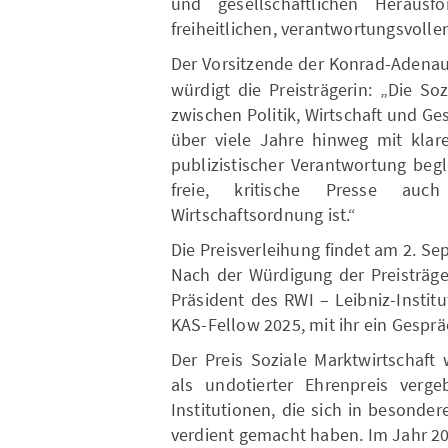
und gesellschaftlichen Heraus
freiheitlichen, verantwortungsvolle
Der Vorsitzende der Konrad-Adenau
würdigt die Preisträgerin: „Die So
zwischen Politik, Wirtschaft und Ge
über viele Jahre hinweg mit klar
publizistischer Verantwortung begle
freie, kritische Presse auc
Wirtschaftsordnung ist.“
Die Preisverleihung findet am 2. Se
Nach der Würdigung der Preisträger
Präsident des RWI – Leibniz-Instit
KAS-Fellow 2025, mit ihr ein Gesprä
Der Preis Soziale Marktwirtschaft
als undotierter Ehrenpreis verge
Institutionen, die sich in besonde
verdient gemacht haben. Im Jahr 202