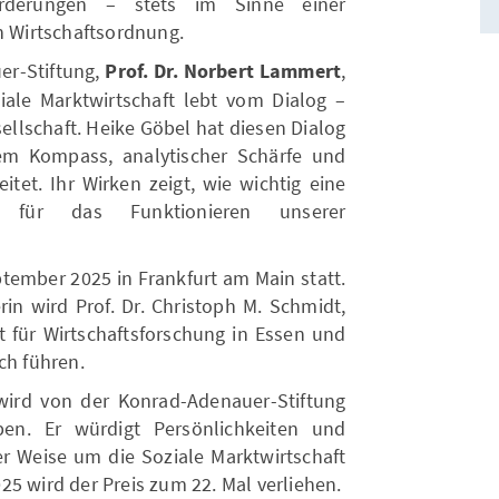
forderungen – stets im Sinne einer
n Wirtschaftsordnung.
er-Stiftung,
Prof. Dr. Norbert Lammert
,
ziale Marktwirtschaft lebt vom Dialog –
sellschaft. Heike Göbel hat diesen Dialog
em Kompass, analytischer Schärfe und
itet. Ihr Wirken zeigt, wie wichtig eine
h für das Funktionieren unserer
ptember 2025 in Frankfurt am Main statt.
in wird Prof. Dr. Christoph M. Schmidt,
ut für Wirtschaftsforschung in Essen und
ch führen.
 wird von der Konrad-Adenauer-Stiftung
ben. Er würdigt Persönlichkeiten und
rer Weise um die Soziale Marktwirtschaft
5 wird der Preis zum 22. Mal verliehen.