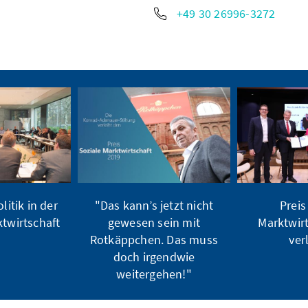
+49 30 26996-3272
itik in der
"Das kann’s jetzt nicht
Preis
twirtschaft
gewesen sein mit
Marktwir
Rotkäppchen. Das muss
ver
doch irgendwie
weitergehen!"