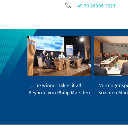
+49 30 26996-3227
„The winner takes it all“ –
Vermögenspol
Keynote von Philip Marsden
Sozialen Mark