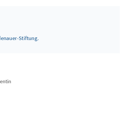
enauer-Stiftung.
rentin