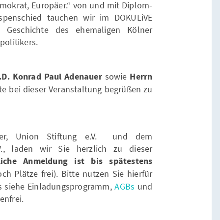
okrat, Europäer.“ von und mit Diplom-
Espenschied tauchen wir im DOKULiVE
e Geschichte des ehemaligen Kölner
olitikers.
.D. Konrad Paul Adenauer
sowie
Herrn
te bei dieser Veranstaltung begrüßen zu
er, Union Stiftung e.V. und dem
., laden wir Sie herzlich zu dieser
liche Anmeldung ist bis spätestens
ch Plätze frei). Bitte nutzen Sie hierfür
os siehe Einladungsprogramm,
AGBs
und
tenfrei.