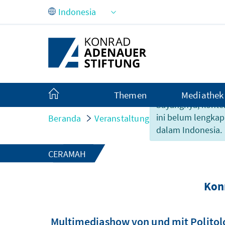
Skip to Main Content
Themen
Mediathek
Sayangnya, konte
ini belum lengkap
Beranda
Veranstaltungen
Konrad Adena
dalam Indonesia.
CERAMAH
Kon
Multimediashow von und mit Politolo