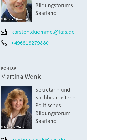
Bildungsforums
Saarland
Karsten Dümmel
karsten.duemmel@kas.de
+496819279880
KONTAK
Martina Wenk
Sekretärin und
Sachbearbeiterin
Politisches
Bildungsforum
Saarland
Martina Wenk
martina.wenk@kas.de