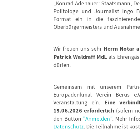
„Konrad Adenauer: Staatsmann, Dem
Politologe und Journalist Ingo 
Format ein in die faszinierend
Oberbürgermeisters und Ausnahmep
Wir freuen uns sehr
Herrn Notar a
Patrick Waldraff MdL
als Ehrengäs
dürfen.
Gemeinsam mit unserem Partn
Europadenkmal Verein Berus e.V
Veranstaltung ein.
Eine verbind
15.06.2026 erforderlich
(sofern no
den Button
"Anmelden"
. Mehr Inf
Datenschutz
. Die Teilnahme ist kos