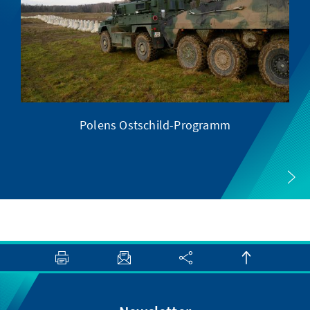
Polens Ostschild-Programm
XI