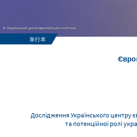
Український центр європейської політики
単行本
Європ
Дослідження Українського центру є
та потенційної ролі укр