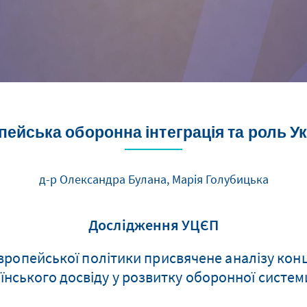
ейська оборонна інтеграція та роль У
д-р Олександра Булана, Марія Голубицька
Дослідження УЦЄП
вропейської політики присвячене аналізу конц
аїнського досвіду у розвитку оборонної сист