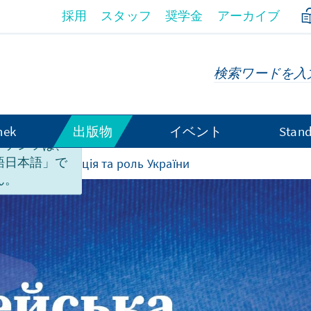
採用
スタッフ
奨学金
アーカイブ
hek
出版物
イベント
Stand
ンテンツは、
語日本語」で
ронна інтеграція та роль України
ん。