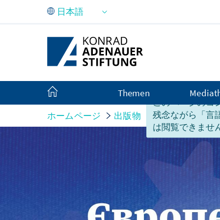
メインコンテンツにスキップ
Themen
Mediat
このページのコ
残念ながら「言
ホームページ
出版物
Європейська обо
は閲覧できませ