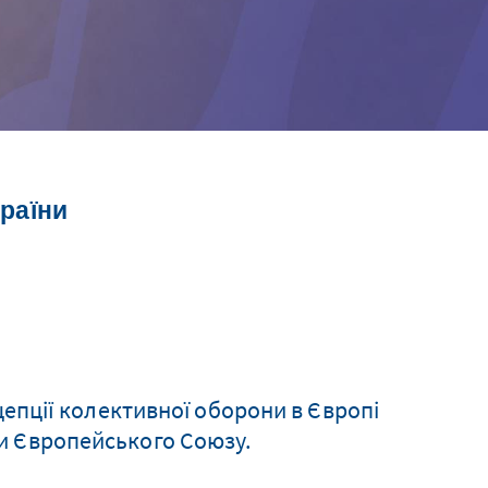
країни
епції колективної оборони в Європі
еми Європейського Союзу.