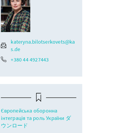
kateryna.bilotserkovets@ka
s.de
+380 44 4927443
Європейська оборонна
інтеграція та роль України ダ
ウンロード