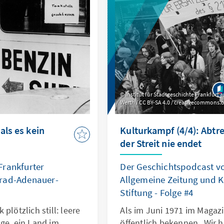
Institut für Stadtgeschichte Frankfurt a
Werth / CC BY-SA 4.0 / creativecommons.
als es kein
Kulturkampf (4/4): Abt
der Streit nie endet
Frankfurter
Der Geschichtspodcast vo
nrad-Adenauer-
Allgemeine Zeitung und 
Stiftung - Folge #4
plötzlich still: leere
Als im Juni 1971 im Magaz
ge, ein Land im
öffentlich bekennen „Wir 