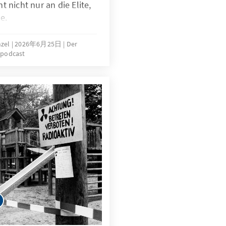
 nicht nur an die Elite,
e.
nzel
2026年6月25日
Der
spodcast