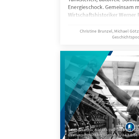
Energieschock. Gemeinsam m
Wirtschaftshistoriker Werner
auf einen Moment, der die deu
dauerhaft auf Energiesicherhe
Christine Brunzel, Michael Götz
Geschichtspo
Bundesarchiv, Bild 183-1987-0618-301 / CC-
creativecommons.org/licenses/by-sa/3.0/de