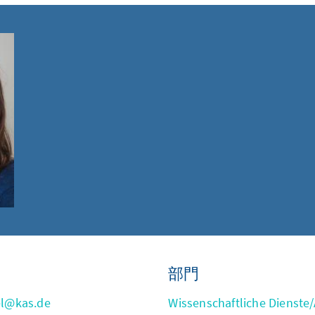
部門
el@kas.de
Wissenschaftliche Dienste/A