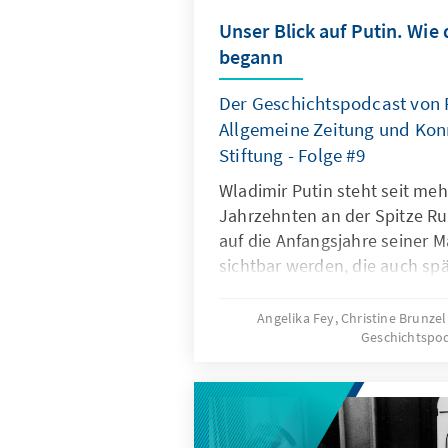
Unser Blick auf Putin. Wie
begann
Der Geschichtspodcast von 
Allgemeine Zeitung und Ko
Stiftung - Folge #9
Wladimir Putin steht seit meh
Jahrzehnten an der Spitze Ru
auf die Anfangsjahre seiner M
sichtbar werden, die auch spä
bestimmen. Und wir fragen: W
Deutschland reagiert?
Angelika Fey, Christine Brunzel
Geschichtspo