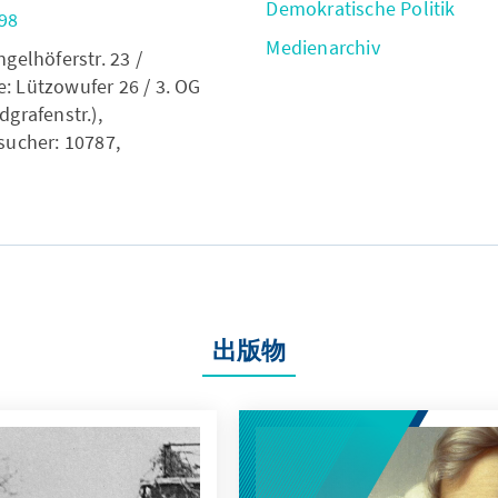
Demokratische Politik
98
Medienarchiv
ngelhöferstr. 23 /
: Lützowufer 26 / 3. OG
dgrafenstr.),
sucher: 10787,
出版物