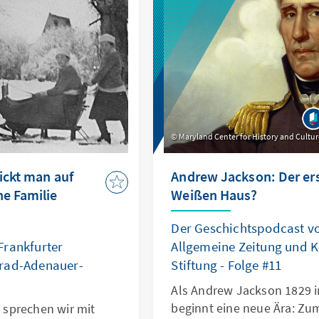
Maryland Center for History and Cultu
lickt man auf
Andrew Jackson: Der ers
ne Familie
Weißen Haus?
Der Geschichtspodcast vo
Frankfurter
Allgemeine Zeitung und 
nrad-Adenauer-
Stiftung - Folge #11
Als Andrew Jackson 1829 i
beginnt eine neue Ära: Zum
sprechen wir mit