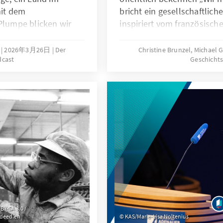
it dem
bricht ein gesellschaftlich
 Plumpe blicken wir
inspiriert vom französisch
tsche Politik
löst eine beispiellose polit
it ausrichtet.
Auseinandersetzung über
2026年3月26日
Der
Christine Brunzel, Michael 
dcast
Geschicht
Schwangerschaftsabbrüche
Beginn einer neuen Fraue
Konflikts, der bis heute an
BY-SA 3.0 /
/deed.en
KAS/Marie-Lisa Noltenius