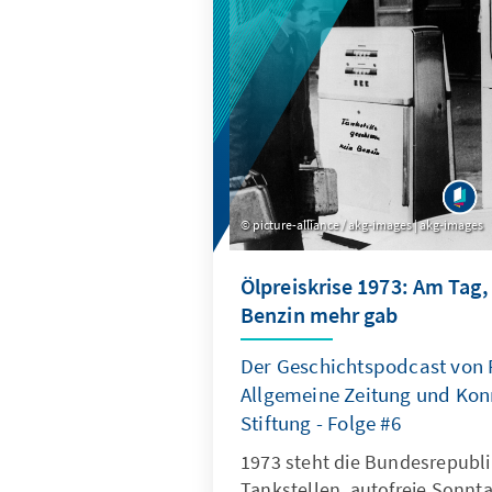
picture-alliance / akg-images | akg-images
Ölpreiskrise 1973: Am Tag, 
Benzin mehr gab
Der Geschichtspodcast von 
Allgemeine Zeitung und Ko
Stiftung - Folge #6
1973 steht die Bundesrepublik 
Tankstellen, autofreie Sonnta