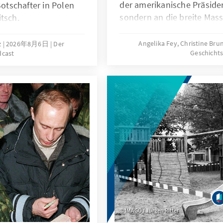
der amerikanische Präsident
tschafter in Polen
sondern an die breite Mass
tsch.
Angelika Fey, Christine Bru
z
2026年8月6日
Der
Geschicht
dcast
IMAGO / Jürgen Ritter