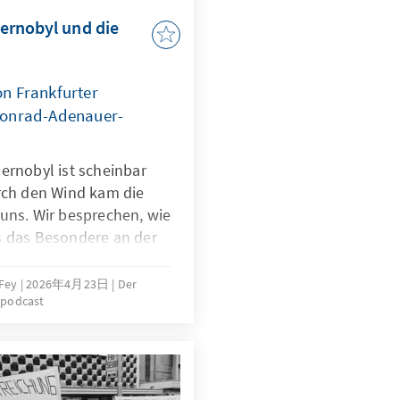
ernobyl und die
n Frankfurter
Konrad-Adenauer-
ernobyl ist scheinbar
urch den Wind kam die
uns. Wir besprechen, wie
s das Besondere an der
nd fragen, ob diese
chen Geschichte zu tun
 Fey
2026年4月23日
Der
spodcast