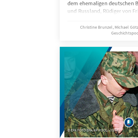
dem ehemaligen deutschen Bo
und Russland, Rüdiger von Fri
Christine Brunzel, Michael Göt
Geschichtspo
EPA FOTO EPA/AP POOL/-/IS/kr