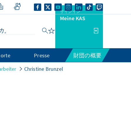
サインイン
Meine KAS
orte
Presse
財団の概要
arbeiter
Christine Brunzel