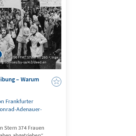
m Main (ISG FFM), S7Wer Nr. 260: -, Inge
org/licenses/by-sa/4.0/deed.en
reibung – Warum
n Frankfurter
Konrad-Adenauer-
in Stern 374 Frauen
haben abgetrieben“,