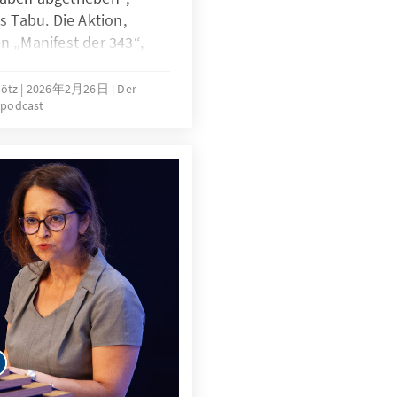
es Tabu. Die Aktion,
en „Manifest der 343“,
ische und juristische
 den Umgang mit
Götz
2026年2月26日
Der
spodcast
n aus. Sie markiert den
nbewegung und eines
hält.