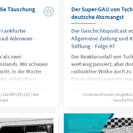
 die Täuschung
Der Super-GAU von Tsch
deutsche Atomangst
Frankfurter
Der Geschichtspodcast vo
nrad-Adenauer-
Allgemeine Zeitung und 
Stiftung - Folge #7
r als zwei
Der Reaktorunfall von Tsch
sslands. Wir schauen
weit weg passiert, aber d
acht, in der Muster
radioaktive Wolke auch zu 
ter seinen Kurs
Deutschland reagierte, wa
ie wurde darauf in
deutschen Atomangst ist u
Angst etwas mit der deuts
2026年5月21日
Der
Christine Brunzel, Angelika
dcast
Geschicht
hat.