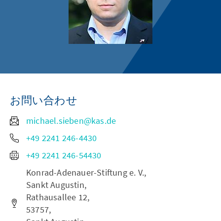
お問い合わせ
michael.sieben@kas.de
+49 2241 246-4430
+49 2241 246-54430
Konrad-Adenauer-Stiftung e. V.,
Sankt Augustin,
Rathausallee 12,
53757,