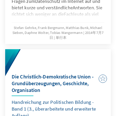
Fragen zumDatenschutz im Internet auf und
bietet kurze und verständlicheAntworten. Sie
richtet sich weniger an dieFachleute als viel
mehr an die, denen die politischen,
rechtlichenund technischen Zusammenhänge
Stefan Gehrke, Frank Bergmann, Matthias Bunk, Michael
Sieben, Daphne Wolter, Tobias Wangermann
2014年7月7
noch nichtso vertraut sind.
日
単行本
Die Christlich-Demokratische Union -
Grundüberzeugungen, Geschichte,
Organisation
Handreichung zur Politischen Bildung -
Band 1 (3., überarbeitete und erweiterte
Auflage)