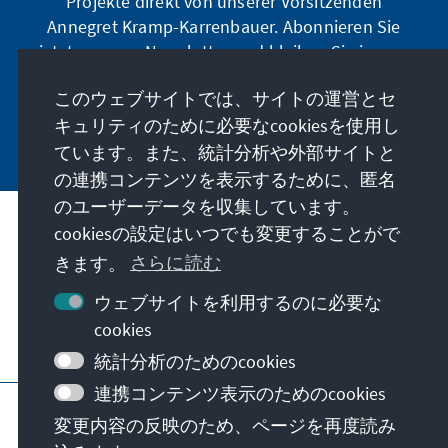
Projekte direkt von unserer Vorsitzenden
Annegret Kramp-Karrenbauer. Abonnieren Sie
jetzt unseren Newsletter und bleiben Sie immer
auf dem Laufenden.
このウェブサイトでは、サイトの運営とセ
キュリティのために必要なcookiesを使用し
Jetzt abonnieren
ています。また、統計分析や外部サイトと
の連携コンテンツを表示するために、匿名
のユーザーデータを収集しています。
cookiesの設定はいつでも変更することがで
私たちのミッション
きます。
さらに読む
お問い合わせ
ウェブサイトを利用するのに必要な
cookies
こちらもご覧ください
統計分析のためのcookies
連携コンテンツ表示のためのcookies
当サイトについて
プライバシーポリシー
変更内容の反映のため、ページを再度読み
利用規約
Erklärung zur Barrierefreiheit