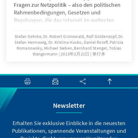
gesellschaftlichen Veränderungen geschuldet.
Fragen zur Netzpolitik – also den politischen
Stichworte sind hier exemplarisch die Euro-
Rahmenbedingungen, Gesetzen und
Rettungspolitik, die Aussetzung der
Regelungen, die das Internet im weitesten
Wehrpflicht und vor allem die Energiewende.
Sinne betreffen – auf. Sie bietet kurze und
Die Entscheidungen mussten teilweise
verständliche Antworten und richtet sich
Stefan Gehrke, Dr. Robert Grünewald, Ralf Güldenzopf, Dr.
schnell und in einer unübersichtlichen
Stefan Hennewig, Dr. Kristina Hucko, Daniel Roleff, Patricia
weniger an Fachleute als vor allem an die,
Romanowsky, Michael Sieben, Bernhard Stengel, Tobias
Situation gefällt werden. Umso wichtiger ist
denen die technischen, juristischen und
Wangermann
2013年2月21日
単行本
es, noch einmal Grundüberzeugungen und
politischen Zusammenhänge noch nicht
Geschichte der CDU vor Augen zu führen, um
vertraut sind. Wir wollen ihnen damit Zugänge
die aktuelle politische Entscheidung in die
zu diesen wichtigen Themen eröffnen, die
longue durée der christdemokratischen
jetzt und auch zukünftig die Entwicklung der
Überzeugungen einordnen zu können.
Informationsgesellschaft maßgeblich
bestimmen.
Newsletter
Erhalten Sie exklusive Einblicke in die neuesten
Publikationen, spannende Veranstaltungen und