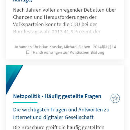
Nach Jahren voller anregender Debatten über
Chancen und Herausforderungen der
Volksparteien konnte die CDU bei der
Bundestagswahl 2013 41,5 Prozent der
Wählerstimmen auf sich vereinigen und
verfehlte damit knapp die absolute Mehrheit.
Johannes Christian Koecke, Michael Sieben
2014年1月14
日
Handreichungen zur Politischen Bildung
Allein dieser bemerkenswerte Erfolg wäre
schon Grund, unsere bewährte Handreichung
zur Christlich-Demokratischen Union neu
aufzulegen. Aber zwei Dinge sind uns noch
wichtiger: Einmal sind in der Regierungszeit
der CDU/FDP-Koalition seit 2009
Netzpolitik - Häufig gestellte Fragen
entscheidende politische Weichenstellungen
vorgenommen und Entscheidungen gefällt
Die wichtigsten Fragen und Antworten zu
worden, die in der Zeit davor noch nicht
Internet und digitaler Gesellschaft
vorstellbar waren. Sie sind in den meisten
Fällen der politischen Großwetterlage oder
Die Broschüre greift die häufig gestellten