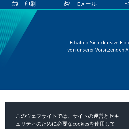
印刷
Eメール
Erhalten Sie exklusive Ein
von unserer Vorsitzenden A
私たちのミッション
このウェブサイトでは、サイトの運営とセキ
Die Konrad-Adenauer-Stiftung setzt sich
ュリティのために必要なcookiesを使用して
national und international durch politische