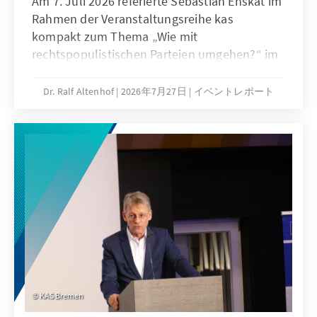
Am 7. Juli 2026 referierte Sebastian Enskat im
Rahmen der Veranstaltungsreihe kas
kompakt zum Thema „Wie mit
rechtspopulistischen Parteien umgehen?“ im
Radisson Blu in Bremen. Ralf Altenhof
begrüßte seinen KAS-Kollegen, der das Büro
Dr. Ralf Altenhof
2026年7月27日
イベントレポート
in Wien leitet, sehr herzlich. Er betonte,
normalerweise sei der Hinweis, dass ein
Thema besonders aktuell sei, ein gutes
Zeichen. Angesichts des Erstarkens der in
Teilen rechtsextremistischen AfD könne man
das „in diesem Fall leider nicht sagen“.
KAS Bremen