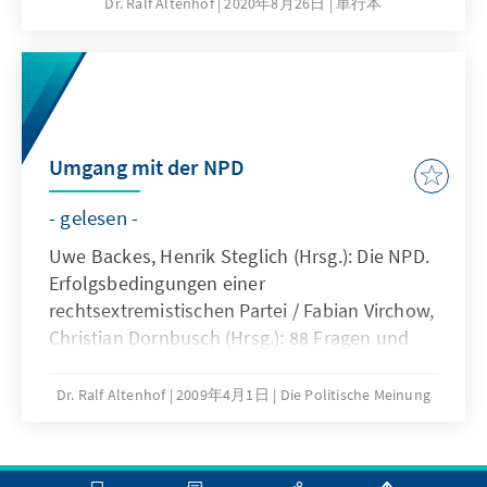
Dr. Ralf Altenhof
2020年8月26日
単行本
Umgang mit der NPD
- gelesen -
Uwe Backes, Henrik Steglich (Hrsg.): Die NPD.
Erfolgsbedingungen einer
rechtsextremistischen Partei / Fabian Virchow,
Christian Dornbusch (Hrsg.): 88 Fragen und
Antworten zur NPD
Dr. Ralf Altenhof
2009年4月1日
Die Politische Meinung