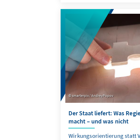
diese Fragen Menschen, die z
deren Eltern zugewandert sin
keinen Migrationshintergrun
smarterpix / AndreyPopov
Der Staat liefert: Was Reg
macht – und was nicht
Wirkungsorientierung statt