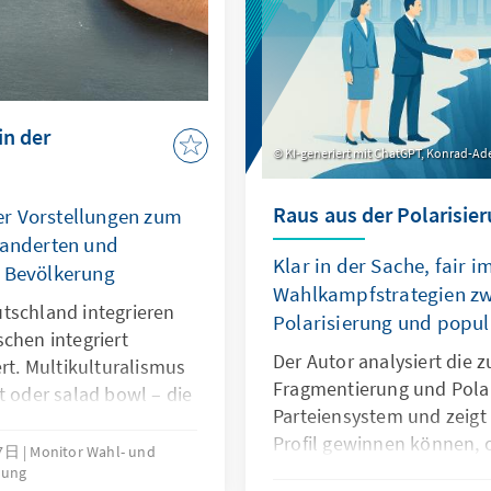
in der
KI-generiert mit ChatGPT, Konrad-Ade
Raus aus der Polarisier
r Vorstellungen zum
anderten und
Klar in der Sache, fair i
r Bevölkerung
Wahlkampfstrategien zw
tschland integrieren
Polarisierung und popul
chen integriert
Der Autor analysiert die
ert. Multikulturalismus
Fragmentierung und Pola
t oder salad bowl – die
Parteiensystem und zeigt 
 nicht selten
Profil gewinnen können,
welche Einstellungen
17日
Monitor Wahl- und
Grundkonsens zu gefährde
hung
chland? Wie sehen