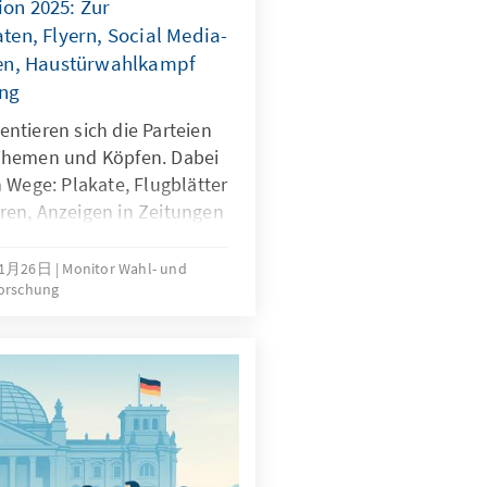
n 2025: Zur
en, Flyern, Social Media-
en, Haustürwahlkampf
ng
ntieren sich die Parteien
Themen und Köpfen. Dabei
 Wege: Plakate, Flugblätter
en, Anzeigen in Zeitungen
g in Sozialen Medien,
d auch die persönliche
年1月26日
Monitor Wahl- und
forschung
 an der Haustür. Doch was
igten? Welcher Weg der
ich? Die Konrad-
er Frage in einer
 nachgegangen. Das
kommt an.