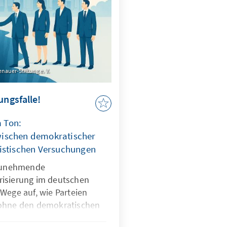
nauer-Stiftung e. V.
ungsfalle!
m Ton:
ischen demokratischer
istischen Versuchungen
 zunehmende
risierung im deutschen
Wege auf, wie Parteien
 ohne den demokratischen
n. Er unterscheidet dabei