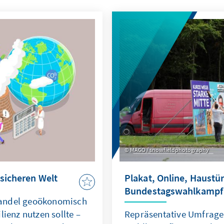
MAGO / snowfieldphotography
nsicheren Welt
Plakat, Online, Haustü
Bundestagswahlkampf w
andel geoökonomisch
lienz nutzen sollte –
Repräsentative Umfrage