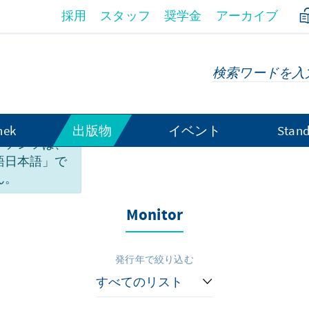
採用
スタッフ
奨学金
アーカイブ
hek
出版物
イベント
Stand
ンテンツは、
語日本語」で
ん。
Monitor
発行年で絞り込む