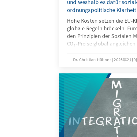
und weshalb es dafür sozia
ordnungspolitische Klarheit
Hohe Kosten setzen die EU‑Kl
globale Regeln bröckeln. Eur
den Prinzipien der Sozialen M
CO₂‑Preise global angleichen 
Regeln schaffen. Dazu kann d
CO₂‑Grenzausgleich (CBAM) al
Dr. Christian Hübner
2026年2月
nutzen und über Artikel 6 gez
aufbauen. Voraussetzung ist 
Einnahmen aus der CO₂‑Beprei
und nachvollziehbar zurückg
Emissionshandel als Leitinst
ordnungspolitisch stärken.