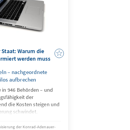
 Staat: Warum die
ormiert werden muss
eln – nachgeordnete
ilos aufbrechen
e in 946 Behörden – und
gsfähigkeit der
nd die Kosten steigen und
erung schwindet.
rukturen und Doppelarbeit
r eine umfassende Reform:
isierung der Konrad-Adenauer-