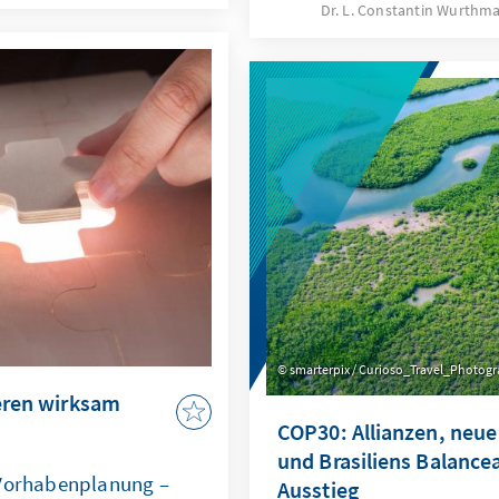
zwischen produktiver dem
ugewandert sind,
Dr. L. Constantin Wurth
und destruktiver affektive
d oder die selbst
Wahlkampfstrategie werd
d haben?
ein respektvoller Umgang
Abgrenzung von extremist
positive, authentische Ka
empfohlen.
smarterpix / Curioso_Travel_Photog
ieren wirksam
COP30: Allianzen, neue
und Brasiliens Balancea
 Vorhabenplanung –
Ausstieg