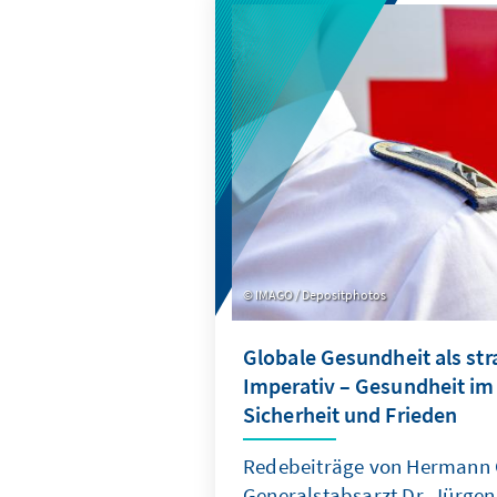
fanden Wechselaktivitäten st
spielten eine entscheidende
Die Antworten liefern die Au
repräsentativer Datenerhebu
Bundestagswahlkampf und n
Bundestagswahl.
IMAGO / Depositphotos
Globale Gesundheit als str
Imperativ – Gesundheit im
Sicherheit und Frieden
Redebeiträge von Hermann
Generalstabsarzt Dr. Jürge