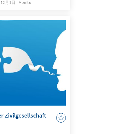
年12月1日
Monitor
rsonal und IT bündeln,
 und die Zahl der Behörden
ntiert an Koalitionsvertrag
a setzt der Vorschlag auf
ent“-Ansatz für mehr
r Zivilgesellschaft