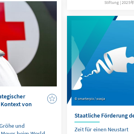
Stiftung
2025
zentrale Aufgaben wie Pe
att und welche Effekte
Aufsichten konsolidieren
 Rolle im Wahlkampf?
drastisch reduzieren. Orie
swertungen
und Modernisierungsagend
ngen vor dem
einen „Whole-of-Governm
ach der
Effizienz und Effektivität.
ategischer
smarterpix / wasja
 Kontext von
Staatliche Förderung de
 Gröhe und
Zeit für einen Neustart
n Meyer beim World