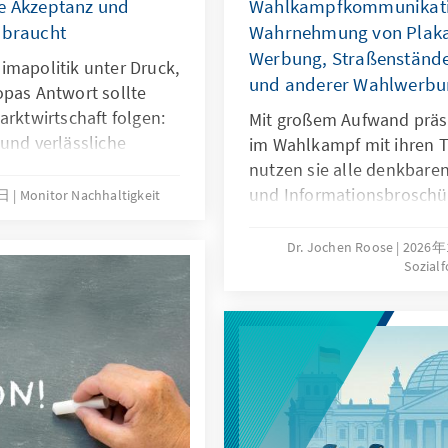
le Akzeptanz und
Wahlkampfkommunikatio
 braucht
Wahrnehmung von Plakat
Werbung, Straßenständ
imapolitik unter Druck,
und anderer Wahlwerbu
opas Antwort sollte
arktwirtschaft folgen:
Mit großem Aufwand präse
und verlässliche
im Wahlkampf mit ihren 
ie EU ihren
nutzen sie alle denkbaren
s Anreiz für Klimaclubs
und Informationsbroschür
9日
Monitor Nachhaltigkeit
ielt Partnerschaften
und Zeitschriften, Werbun
Akzeptanz im Inneren:
Stände auf der Straße un
Dr. Jochen Roose
2026
sung sichtbar, fair
Sozial
Ansprache – zum Beispiel
eben – und den EU-
erreicht die Wahlberecht
rument
Wahlwerbung war erfolgre
Adenauer-Stiftung ist dies
repräsentativen Umfrage
Ergebnis: Wahlwerbung 