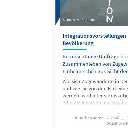
smarterpix / fermate
Integrationsvorstellungen 
Bevölkerung
Repräsentative Umfrage übe
Zusammenleben von Zugew
Einheimischen aus Sicht de
Wie sich Zugewanderte in Deu
und wie sie von den Einheimis
werden, wird intensiv diskuti
oder Assimilation, melting po
Debatten sind kontrovers und
emotional aufgeladen. Doch 
Dr. Jochen Roose
2026年1月
Sozialforsc
haben die Menschen in Deuts