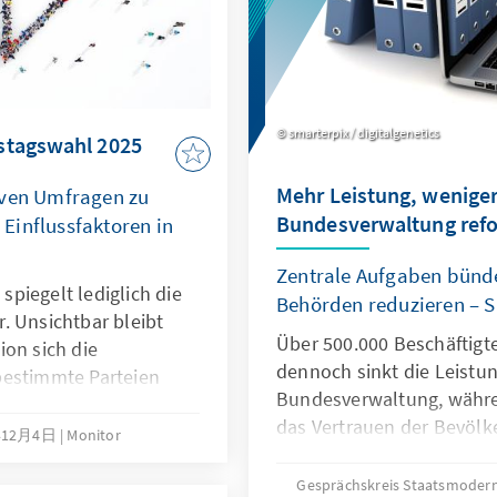
smarterpix / digitalgenetics
stagswahl 2025
Mehr Leistung, weniger
iven Umfragen zu
Bundesverwaltung ref
Einflussfaktoren in
Zentrale Aufgaben bünd
piegelt lediglich die
Behörden reduzieren – S
. Unsichtbar bleibt
Über 500.000 Beschäftigt
ion sich die
dennoch sinkt die Leistun
bestimmte Parteien
Bundesverwaltung, währe
Gründe waren
das Vertrauen der Bevölk
ählerinnen und Wählern
年12月4日
Monitor
Angesichts veralteter St
len oder gab es
plädiert dieses Papier fü
hen politischen Lagern
Gesprächskreis Staatsmodern