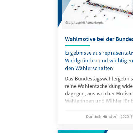
alphaspirit / smarterpix
Wahlmotive bei der Bunde
Ergebnisse aus repräsentat
Wahlgründen und wichtigen 
den Wählerschaften
Das Bundestagswahlergebnis s
reine Wahlentscheidung wider
dagegen, aus welcher Motivat
Wählerinnen und Wähler für 
entschieden haben. Welche 
ausschlaggebend? Ist den W
Dominik Hirndorf
2025
ihre Entscheidung leichtgefal
alternative Parteien? In welc