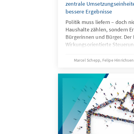
zentrale Umsetzungseinheite
bessere Ergebnisse
Politik muss liefern – doch n
Haushalte zählen, sondern Er
Bürgerinnen und Bürger. Der M
Wirkungsorientierte Steuerung
Kennzahlen sowie kleine, sch
Umsetzungseinheiten im Zen
Marcel Schepp, Felipe Hinrichse
sind entscheidend. Sie bündel
überwachen Fortschritte und 
– für mehr Transparenz, Koo
Wirkung. So wird aus Anspruch 
liefert.