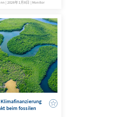
okratischer Polarisierung
mann
2026年1月8日
Monitor
r Polarisierung. Als
en klare Kernbotschaften,
 mit Mitbewerbern, die
ischen Parteien sowie eine
ndidatenprofilierung
raphy
 Klimafinanzierung
kt beim fossilen