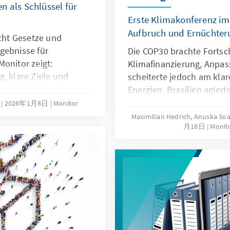
n als Schlüssel für
Erste Klimakonferenz i
Aufbruch und Ernüchter
icht Gesetze und
gebnisse für
Die COP30 brachte Fortsch
onitor zeigt:
Klimafinanzierung, Anpas
, klare Ziele und
scheiterte jedoch am klar
lagkräftige
Energien. Brasilien agiert
trum der Regierung
nur durch die starke Bete
n
2026年1月8日
Monitor
n Prioritäten,
Gemeinschaften, soziale
Maximilian Hedrich, Anuska Soa
beseitigen Hindernisse
月18日
Monito
Akteure, verlor aber Glau
rdination und messbare
fossile Pläne. Die EU muss
Realität: Politik, die
Klimazielarchitektur stab
Unterstützung der USA gl
Partnerschaften stärken. 
zwar handlungsfähig, err
das die Wissenschaft ford