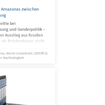
m Amazonas zwischen
ung
ritte bei
sung und Genderpolitik –
en Ausstieg aus fossilen
e als Brückenbauer, nicht
iligung indigener
r Bewegungen und junger
res, Nicole Linsenbold
2025年12
r Nachhaltigkeit
bwürdigkeit durch eigene
 ihre interne
ilisieren und auch ohne
aubwürdige internationale
Multilateralismus bleibt
eicht aber nicht das Tempo,
ert.