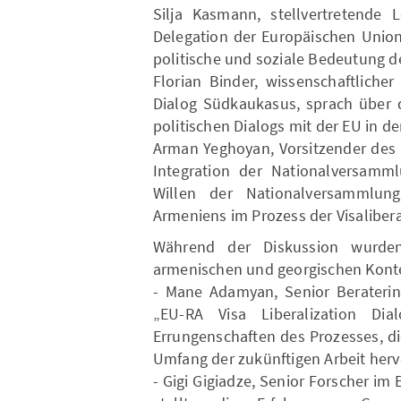
Silja Kasmann, stellvertretende L
Delegation der Europäischen Union
politische und soziale Bedeutung de
Florian Binder, wissenschaftliche
Dialog Südkaukasus, sprach über d
politischen Dialogs mit der EU in de
Arman Yeghoyan, Vorsitzender des 
Integration der Nationalversamml
Willen der Nationalversammlun
Armeniens im Prozess der Visaliberal
Während der Diskussion wurden
armenischen und georgischen Konte
- Mane Adamyan, Senior Beraterin 
„EU-RA Visa Liberalization Dia
Errungenschaften des Prozesses, d
Umfang der zukünftigen Arbeit her
- Gigi Gigiadze, Senior Forscher im