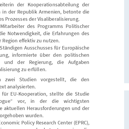
eiterin der Kooperationsabteilung der
 in der Republik Armenien, betonte die
s Prozesses der Visaliberalisierung.
r Mitarbeiter des Programms Politischer
ie Notwendigkeit, die Erfahrungen des
r Region effektiv zu nutzen.
Ständigen Ausschusses für Europäische
ung, informierte über den politischen
g und der Regierung, die Aufgaben
isierung zu erfüllen.
 zwei Studien vorgestellt, die den
xt analysierten.
für EU-Kooperation, stellte die Studie
logue“ vor, in der die wichtigsten
ie aktuellen Herausforderungen und der
vorgehoben wurden.
 Economic Policy Research Center (EPRC),