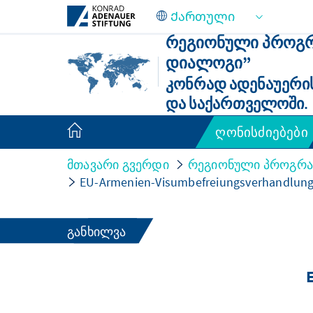
Skip to Main Content
ᲠᲔᲒᲘᲝᲜᲣᲚᲘ ᲞᲠᲝᲒᲠᲐ
ᲓᲘᲐᲚᲝᲒᲘ”
ᲙᲝᲜᲠᲐᲓ ᲐᲓᲔᲜᲐᲣᲔᲠᲘᲡ
ᲓᲐ ᲡᲐᲥᲐᲠᲗᲕᲔᲚᲝᲨᲘ.
ღონისძიებები
მთავარი გვერდი
რეგიონული პროგრამ
EU-Armenien-Visumbefreiungsverhandlun
ᲒᲐᲜᲮᲘᲚᲕᲐ