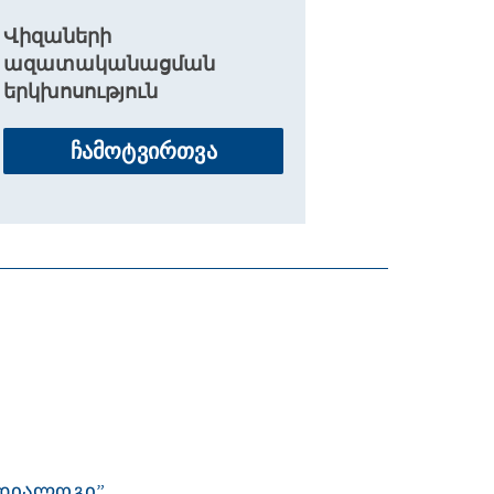
Վիզաների
ազատականացման
երկխոսություն
ჩამოტვირთვა
 ᲓᲘᲐᲚᲝᲒᲘ”