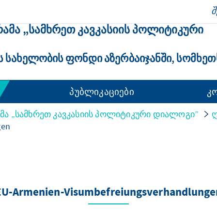
ᲛᲐ „ᲡᲐᲛᲮᲠᲔᲗ ᲙᲐᲕᲙᲐᲡᲘᲘᲡ ᲞᲝᲚᲘᲢᲘᲙᲣᲠᲘ
 ᲡᲐᲮᲔᲚᲝᲑᲘᲡ ᲤᲝᲜᲓᲘ ᲐᲖᲔᲠᲑᲐᲘᲯᲐᲜᲨᲘ, ᲡᲝᲛᲮᲔᲗ
პუბლიკაციები
კ
ა „სამხრეთ კავკასიის პოლიტიკური დიალოგი”
ღ
gen
EU-Armenien-Visumbefreiungsverhandlunge