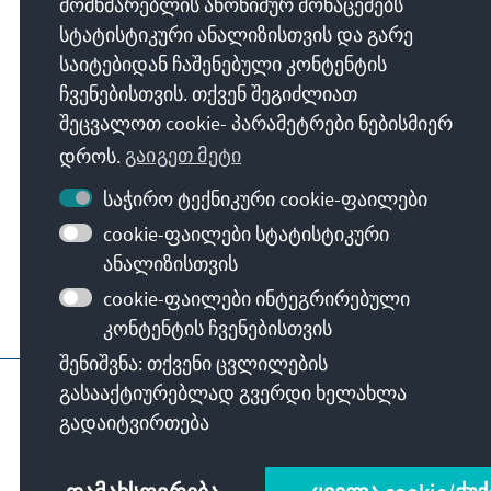
მომხმარებლის ანონიმურ მონაცემებს
სტატისტიკური ანალიზისთვის და გარე
კონრად ადენაუერის ფონდი რ.კ.
საიტებიდან ჩაშენებული კონტენტის
რეგიონული პროგრამა პოლიტიკური
ჩვენებისთვის. თქვენ შეგიძლიათ
დიალოგი სამხრეთ კავკასია
შეცვალოთ cookie- პარამეტრები ნებისმიერ
თამარ ჭოველიძის ქუჩა 4
დროს.
გაიგეთ მეტი
0108
თბილისი
საქართველო
საჭირო ტექნიკური cookie-ფაილები
cookie-ფაილები სტატისტიკური
ანალიზისთვის
cookie-ფაილები ინტეგრირებული
კონტენტის ჩვენებისთვის
შენიშვნა: თქვენი ცვლილების
ფონდის მთავარი გვერდი
იმპრესუმი
გასააქტიურებლად გვერდი ხელახლა
გადაიტვირთება