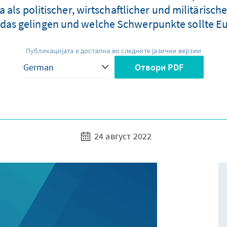
a als politischer, wirtschaftlicher und militärisc
 das gelingen und welche Schwerpunkte sollte Eu
Публикацијата е достапна во следните јазични верзии
Отвори PDF
24 август 2022