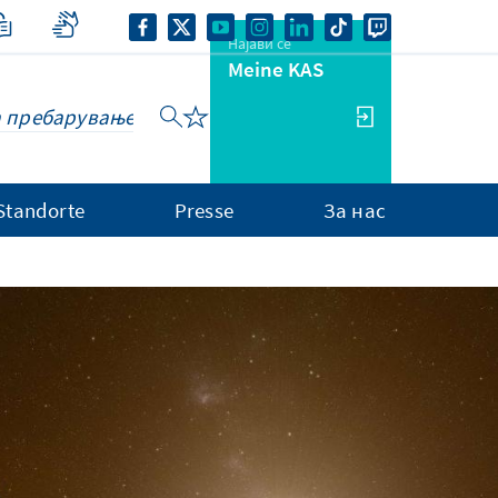
Најави се
Meine KAS
Standorte
Presse
За нас