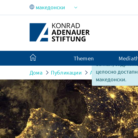
Skip to Main Content
Themen
Mediat
За жал, содржина
целосно достапн
Дома
Публикации
Analysen und Argu
македонски.