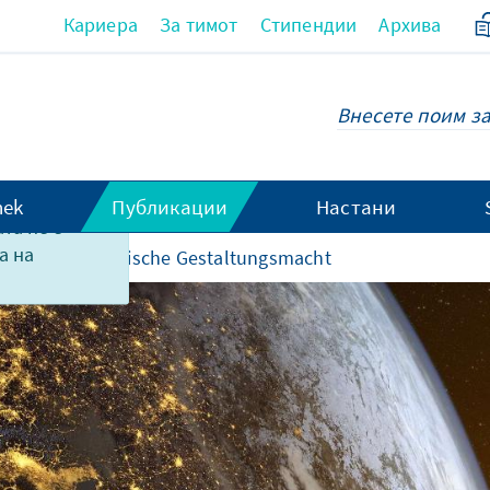
Кариера
За тимот
Стипендии
Архива
hek
Публикации
Настани
та не е
а на
mente
Galaktische Gestaltungsmacht