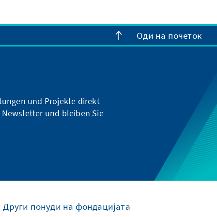
Оди на почеток
ltungen und Projekte direkt
 Newsletter und bleiben Sie
Други понуди на фондацијата