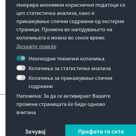
генерира анонимни кориснички податоци со
Die Konrad-Adenauer-Stiftung setzt sich
цел статистичка анализа, како и
national und international durch politische
прикажување слични содржини од екстерни
Bildung für Frieden, Freiheit und
страници. Промена во нагодувањето на
Gerechtigkeit ein. Wir fördern und bewahren
колачињата е можна во секое време.
freiheitliche Demokratie, die Soziale
Дознајте повеќе
Marktwirtschaft und die Entwicklung und
Festigung des Wertekonsenses.
Неопходни технички колачиња
Колачиња за статистичка анализа
За нашата мисија
Колачиња за прикажување слични
содржини
Напомена: За да се активираат Вашите
Импресум
Заштита на податоци
Услов
промени страницата ќе биде одново
вчитана
Зачувај
Прифати ги сите