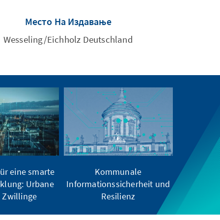
Место На Издавање
Wesseling/Eichholz Deutschland
ür eine smarte
Kommunale
klung: Urbane
Informationssicherheit und
e Zwillinge
Resilienz