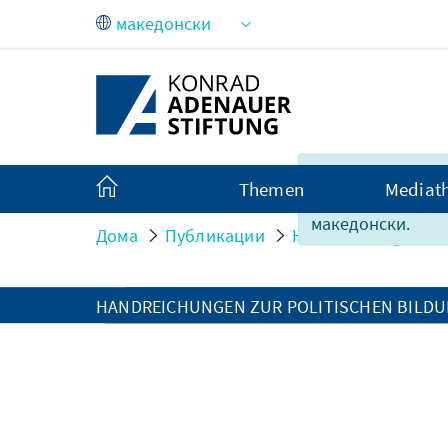
Skip to Main Content
За жал, содржина
Themen
Mediat
целосно достапн
македонски.
Дома
Публикации
Handreichungen zur
HANDREICHUNGEN ZUR POLITISCHEN BILD