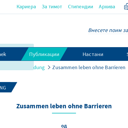
Кариера
За тимот
Стипендии
Архива
та не е
hek
Публикации
Настани
а на
 Politischen Bildung
Zusammen leben ohne Barrieren
UNG
Zusammen leben ohne Barrieren
од