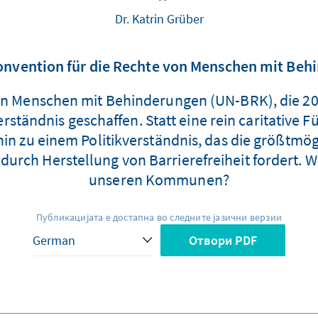
Dr. Katrin Grüber
onvention für die Rechte von Menschen mit Be
n Menschen mit Behinderungen (UN-BRK), die 200
erständnis geschaffen. Statt eine rein caritative 
hin zu einem Politikverständnis, das die größtm
urch Herstellung von Barrierefreiheit fordert. Wa
unseren Kommunen?
Публикацијата е достапна во следните јазични верзии
Отвори PDF