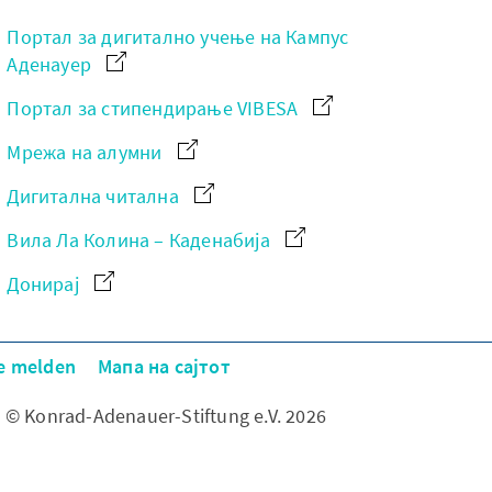
Портал за дигитално учење на Кампус
Аденауер
Портал за стипендирање VIBESA
Мрежа на алумни
Дигитална читална
Вила Ла Колина – Каденабија
Донирај
re melden
Мапа на сајтот
© Konrad-Adenauer-Stiftung e.V. 2026