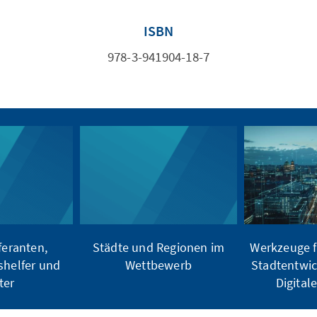
ISBN
978-3-941904-18-7
feranten,
Städte und Regionen im
Werkzeuge f
shelfer und
Wettbewerb
Stadtentwic
ter
Digital