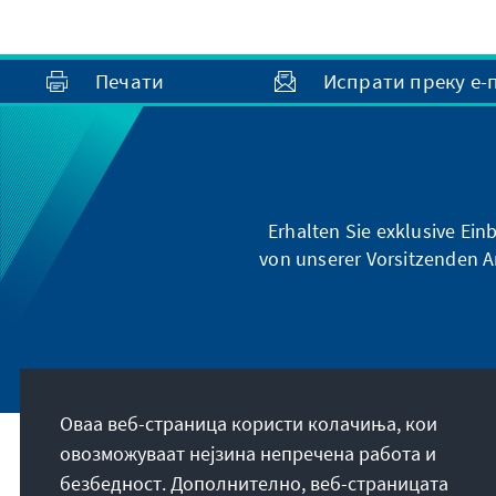
Печати
Испрати преку е-
Erhalten Sie exklusive Ein
von unserer Vorsitzenden A
Оваа веб-страница користи колачиња, кои
овозможуваат нејзина непречена работа и
За нашата мисија
безбедност. Дополнително, веб-страницата