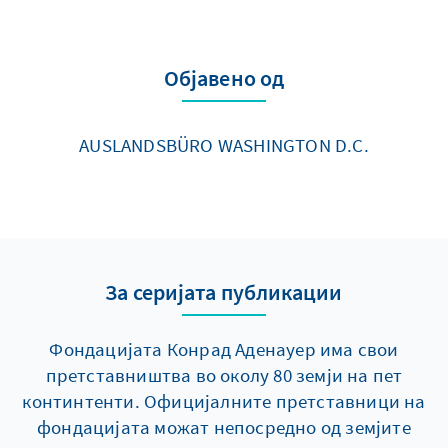
Објавено од
AUSLANDSBÜRO WASHINGTON D.C.
За серијата публикации
Фондацијата Конрад Аденауер има свои
претставништва во околу 80 земји на пет
континтенти. Официјалните претставници на
фондацијата можат непосредно од земјите