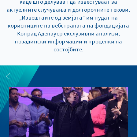
каде што делуваат да известуваат за
актуелните случувања и долгорочните текови.
„Извештаите од земјата” им нудат на
корисниците на вебстраната на фондацијата
Конрад Аденауер екслузивни анализи,
позадински информации и проценки на
состојбите.