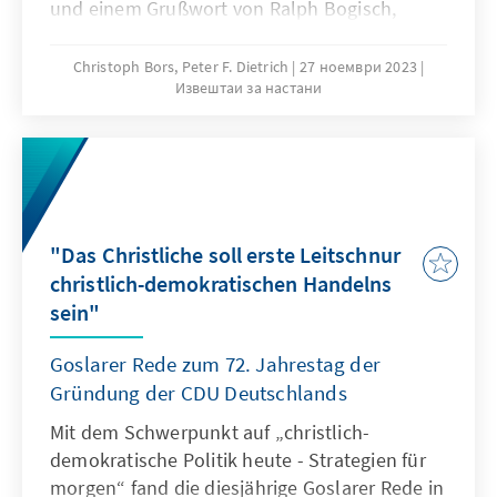
und einem Grußwort von Ralph Bogisch,
Ratsherr der Stadt Goslar, gab der
Landtagsabgeordnete Christoph Plett,
Christoph Bors, Peter F. Dietrich
27 ноември 2023
Извештаи за настани
Landesvorsitzender der CDU Landesverband
Braunschweig, eine Einführung. Es folgte die
Goslarer Rede 2023 “Wendet sich die Zeit
gegen die Demokratie” gehalten von Peter
Müller, Richter des
Bundesverfassungsgerichtes im zweiten
"Das Christliche soll erste Leitschnur
Senat in Karlsruhe.
christlich-demokratischen Handelns
sein"
Goslarer Rede zum 72. Jahrestag der
Gründung der CDU Deutschlands
Mit dem Schwerpunkt auf „christlich-
demokratische Politik heute - Strategien für
morgen“ fand die diesjährige Goslarer Rede in