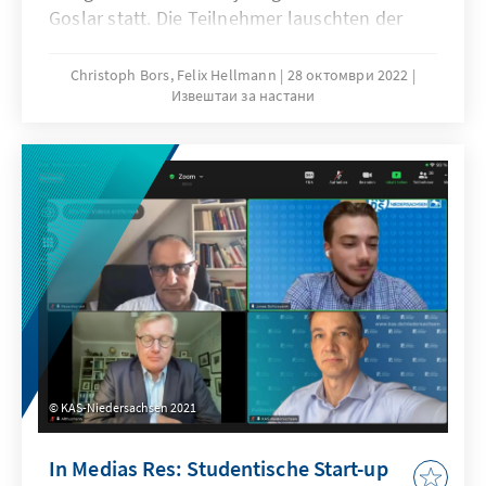
Goslar statt. Die Teilnehmer lauschten der
Hauptrednerin Prof. Dr. Barbara Zehnpfennig,
Professorin für Politische Theorie und
Christoph Bors, Felix Hellmann
28 октомври 2022
Извештаи за настани
Ideengeschichte an der Universität Passau.
KAS-Niedersachsen 2021
In Medias Res: Studentische Start-up