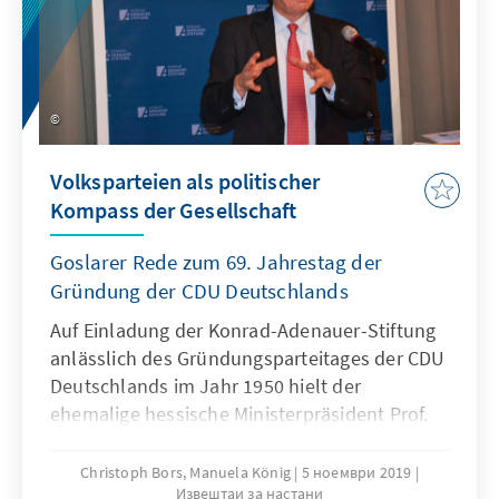
Volksparteien als politischer
Kompass der Gesellschaft
Goslarer Rede zum 69. Jahrestag der
Gründung der CDU Deutschlands
Auf Einladung der Konrad-Adenauer-Stiftung
anlässlich des Gründungsparteitages der CDU
Deutschlands im Jahr 1950 hielt der
ehemalige hessische Ministerpräsident Prof.
Dr. Roland Koch in der alten Kaiserstadt die
Goslarer Rede 2019.
Christoph Bors, Manuela König
5 ноември 2019
Извештаи за настани