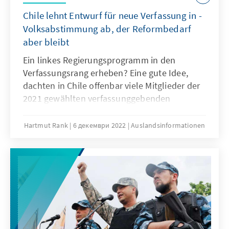
Chile lehnt Entwurf für neue Verfassung in ­
Volks­abstimmung ab, der Reformbedarf
aber bleibt
Ein linkes Regierungsprogramm in den
Verfassungsrang erheben? Eine gute Idee,
dachten in Chile offenbar viele Mitglieder der
2021 gewählten verfassunggebenden
Versammlung. Deren Entwurf ist nun in einer
Volks­ab­stimmung mit großer Mehrheit
Hartmut Rank
6 декември 2022
Auslandsinformationen
abgelehnt worden. Nicht, weil es keine
Gründe gäbe, die derzeitige Verfassung zu
reformieren, sondern weil der nun abgelehnte
Text nicht besser war als der alte und die
Chileninnen und Chilenen dies erkannt
haben.