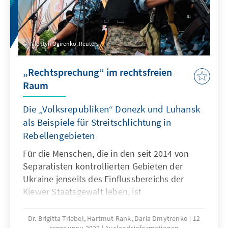
Valentyn Ogirenko, Reuters
„Rechtsprechung“ im rechtsfreien
Raum
Die „Volksrepubliken“ Donezk und Luhansk
als Beispiele für Streitschlichtung in
Rebellengebieten
Für die Menschen, die in den seit 2014 von
Separatisten kontrollierten Gebieten der
Ukraine jenseits des Einfluss­­bereichs der
Kiewer Staatsgewalt leben, ist
Rechtsstaatlichkeit ein Wunschtraum. Auch
wenn die „Volksrepubliken“ sich Mühe geben,
Dr. Brigitta Triebel, Hartmut Rank, Daria Dmytrenko
12
септември 2022
Auslandsinformationen