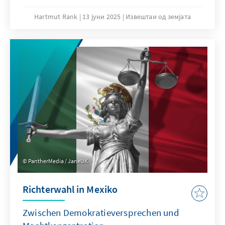
Präsidentschaftswahlen. Während der
linksgerichtete Präsident Gustavo Petro die
Hartmut Rank
13 јуни 2025
Извештаи од земјата
Opposition für die gestiegene
gesellschaftliche Polarisierung verantwortlich
macht, wirft diese Petro vor, mit der
Ankündigung eines Referendums jenseits der
verfassungsmäßigen Ordnung zu agieren.
Viele Kolumbianer haben unterdessen Angst
vor einem Rückfall in die Zeiten des internen
bewaffneten Konfliktes, als Auftragsmorde
gegen Politiker fast zum Alltagegeschehen
gehörten.
PantherMedia / JaneUK
Richterwahl in Mexiko
Zwischen Demokratieversprechen und