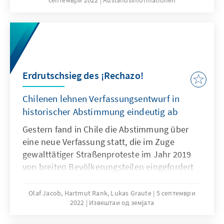
zumindest die Fassade eines ordentlichen
Rechtssystems aufzubauen: Dahinter herrscht
Willkür von Russlands Gnaden und
Menschenrechtsverletzungen haben System.
Erdrutschsieg des ¡Rechazo!
Chilenen lehnen Verfassungsentwurf in
historischer Abstimmung eindeutig ab
Gestern fand in Chile die Abstimmung über
eine neue Verfassung statt, die im Zuge
gewalttätiger Straßenproteste im Jahr 2019
von breiten Bevölkerungsteilen eingefordert
worden war. Vielen ging es dabei vor allem
um die Beseitigung sozialer Missstände im
Olaf Jacob, Hartmut Rank, Lukas Graute
5 септември
2022
Извештаи од земјата
Gesundheits- und Bildungssektor sowie eine
Reform der Rentenkassen. Dass das Ergebnis