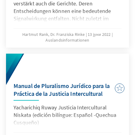
verstärkt auch die Gerichte. Deren
Entscheidungen können eine bedeutende
Signalwirkung entfalten. Nicht zuletzt im
internationalen Kontext zeigt sich indes auch:
Der Wirkungsbereich verschiedener
Hartmut Rank, Dr. Franziska Rinke
13 јуни 2022
Auslandsinformationen
Institutionen unterscheidet sich – und die
Umsetzung von Urteilen gestaltet sich
schwierig.
Manual de Pluralismo Jurídico para la
Práctica de la Justicia Intercultural
Yacharichiq Ruway Justicia Intercultural
Niskata (edición bilíngue: Español -Quechua
Cusqueño)