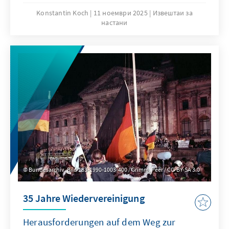
Rheinland, die ganz im Zeichen Konrad
Konstantin Koch
11 ноември 2025
Извештаи за
настани
Adenauers stand, dessen 150. Geburtstag am
5. Januar 2026 bevorsteht.
Bundesarchiv, Bild 183-1990-1003-400 / Grimm, Peer / CC-BY-SA 3.0
35 Jahre Wiedervereinigung
Herausforderungen auf dem Weg zur