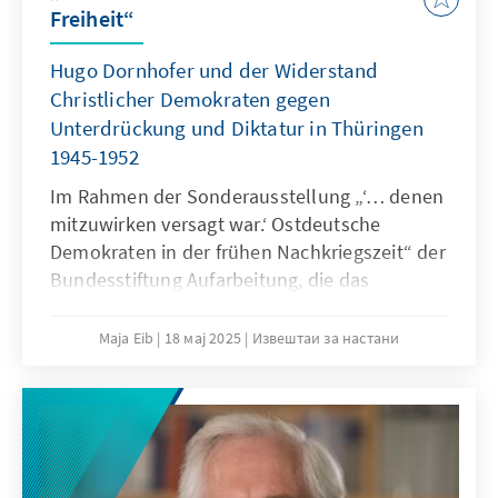
Freiheit“
Hugo Dornhofer und der Widerstand
Christlicher Demokraten gegen
Unterdrückung und Diktatur in Thüringen
1945-1952
Im Rahmen der Sonderausstellung „‘… denen
mitzuwirken versagt war.‘ Ostdeutsche
Demokraten in der frühen Nachkriegszeit“ der
Bundesstiftung Aufarbeitung, die das
Grenzlandmuseum Eichsfeld als
Sonderausstellung zeig-te, fand am
Maja Eib
18 мај 2025
Извештаи за настани
Internationalen Museumstag, Sonntag, dem
18. Mai 2025, eine begleitende Veranstaltung
statt.