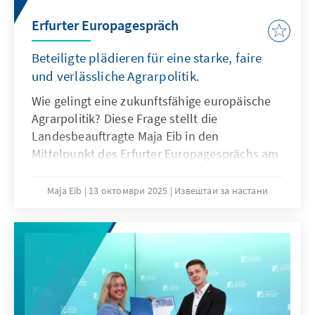
Erfurter Europagespräch
Beteiligte plädieren für eine starke, faire
und verlässliche Agrarpolitik.
Wie gelingt eine zukunftsfähige europäische
Agrarpolitik? Diese Frage stellt die
Landesbeauftragte Maja Eib in den
Mittelpunkt des Erfurter Europagesprächs am
22. September 2025. Vor dem Hintergrund der
geplanten Reform der Gemeinsamen
Maja Eib
13 октомври 2025
Извештаи за настани
Agrarpolitik (GAP) hatte die Konrad-Adenauer-
Stiftung Expertinnen und Experten aus Politik,
Verbänden und Verwaltung eingeladen, um
mit einem engagierten Publikum über
Chancen, Risiken und notwendige
Weichenstellungen für die Landwirtschaft in
Thüringen und Europa zu diskutieren.