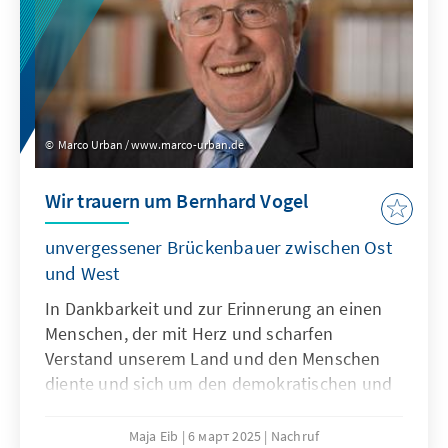
Marco Urban / www.marco-urban.de
Wir trauern um Bernhard Vogel
unvergessener Brückenbauer zwischen Ost
und West
In Dankbarkeit und zur Erinnerung an einen
Menschen, der mit Herz und scharfen
Verstand unserem Land und den Menschen
diente und sich um den demokratischen und
wirtschaftlichen Wiederaufbau des Freistaates
Thüringen sowie im Einsatz für die
Maja Eib
6 март 2025
Nachruf