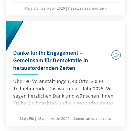
Politischen Bildungsforum Thüringen der
Konrad-Adenauer-Stiftung mit
Maja Eib
27 март 2026
Извештаи за настани
dem Fachbereich Chancengleichheit, Frauen
und Familie des BDK organisiert und brachte
Teilnehmerinnen aus 10 Bundesländern – von
Hamburg bis Süddeutschland – zusammen.
Danke für Ihr Engagement –
Gemeinsam für Demokratie in
herausfordernden Zeiten
Über 90 Veranstaltungen, 40 Orte, 3.000
Teilnehmende: Das war unser Jahr 2025. Wir
sagen herzlichen Dank und wünschen Ihnen
Frohe Weihnachten und ein gesundes neues
Jahr!
Maja Eib
18 декември 2025
Извештаи за настани