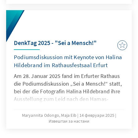
freiheitliche Demokratie verdient gemacht
hat.
DenkTag 2025 - "Sei a Mensch!"
Podiumsdiskussion mit Keynote von Halina
Hildebrand im Rathausfestsaal Erfurt
Am 28. Januar 2025 fand im Erfurter Rathaus
die Podiumsdiskussion „Sei a Mensch!“ statt,
bei der die Fotografin Halina Hildebrand ihre
Ausstellung zum Leid nach den Hamas-
Angriffen vom 7. Oktober 2023 präsentierte.
Die Veranstaltung thematisierte
Maryannita Odongo, Maja Eib
14 февруари 2025
Извештаи за настани
Antisemitismus, menschliches Leid und die
Bedeutung einer ausgewogenen
Berichterstattung. Ziel war es, ein starkes