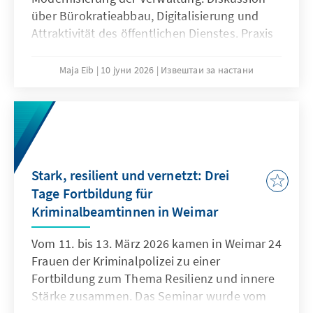
über Bürokratieabbau, Digitalisierung und
Attraktivität des öffentlichen Dienstes. Praxis
und Politik zeigten Reformansätze;
Studierende brachten Fragen ein. Ziel:
Maja Eib
10 јуни 2026
Извештаи за настани
zukunftsfähige, bürgernahe Verwaltung durch
Innovation und Engagement.
Stark, resilient und vernetzt: Drei
Tage Fortbildung für
Kriminalbeamtinnen in Weimar
Vom 11. bis 13. März 2026 kamen in Weimar 24
Frauen der Kriminalpolizei zu einer
Fortbildung zum Thema Resilienz und innere
Stärke zusammen. Das Seminar wurde vom