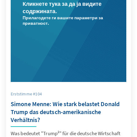
Кликнете тука за да ја видите
содржината.
Прилагодете ги вашите параметри за
приватност.
Erststimme #104
Simone Menne: Wie stark belastet Donald
Trump das deutsch-amerikanische
Verhältnis?
Was bedeutet "Trump²" für die deutsche Wirtschaft