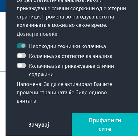
прикажување слични содржини од екстерни
страници. Промена во нагодувањето на
колачињата е можна во секое време.
За нашата мисија
Дознајте повеќе
Контакт
Неопходни технички колачиња
Колачиња за статистичка анализа
Други понуди на фондацијата
Колачиња за прикажување слични
содржини
Импресум
Заштита на податоци
Напомена: За да се активираат Вашите
Услови за употреба
промени страницата ќе биде одново
Erklärung zur Barrierefreiheit
Barriere melden
вчитана
Мапа на сајтот
© Konrad-Adenauer-Stiftung e.V. 2026
Прифати ги
Зачувај
сите