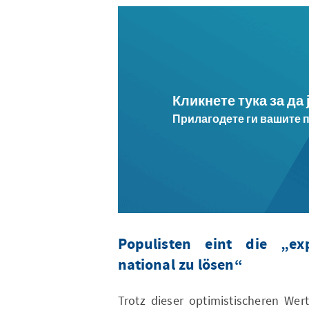
Кликнете тука за да
Прилагодете ги вашите 
Populisten eint die „exp
national zu lösen“
Trotz dieser optimistischeren Wer