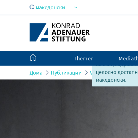
Skip to Main Content
Themen
Mediat
За жал, содржина
целосно достапн
Дома
Публикации
Veranstaltungsberic
македонски.