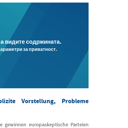
 ја видите содржината.
параметри за приватност.
lizite Vorstellung, Probleme
te gewinnen europaskeptische Parteien