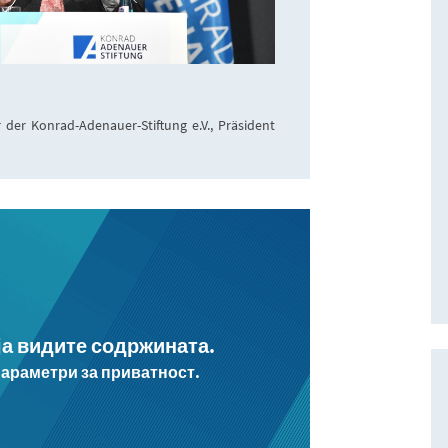
 der Konrad-Adenauer-Stiftung e.V., Präsident
 ја видите содржината.
параметри за приватност.