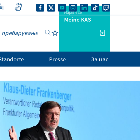
Најави се
Meine KAS
Standorte
Presse
За нас