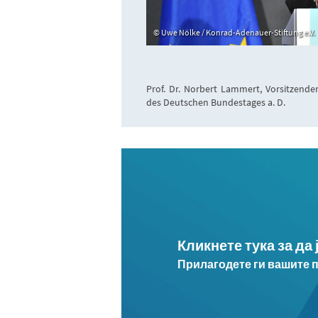
Uwe Nölke / Konrad-Adenauer-Stiftung e.V.
Prof. Dr. Norbert Lammert, Vorsitzender
des Deutschen Bundestages a. D.
Кликнете тука за да
Прилагодете ги вашите 