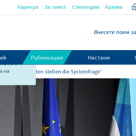
Кариера
За тимот
Стипендии
Архива
hek
Публикации
Настани
та не е
а на
hte
„Populisten stellen die Systemfrage“