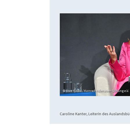
Uwe Nölke / Konrad-Adenauer-Stiftung e.V.
Caroline Kanter, Leiterin des Auslandsb