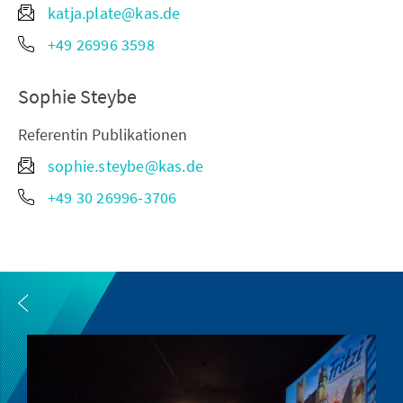
katja.plate@kas.de
+49 26996 3598
Sophie Steybe
Referentin Publikationen
sophie.steybe@kas.de
+49 30 26996-3706