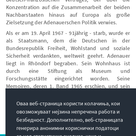
Konzentration auf die Zusammenarbeit der beiden
Nachbarstaaten hinaus auf Europa als große
Zielsetzung der Adenauerschen Politik verwies.
Als er am 19. April 1967 - 91jährig - starb, wurde er
als Staatsmann, dem die Deutschen in der
Bundesrepublik Freiheit, Wohlstand und soziale
Sicherheit verdankten, weltweit geehrt. Adenauer
liegt in Rhöndorf begraben. Sein Wohnhaus ist
durch eine Stiftung als Museum und
Forschungsstätte eingerichtet worden. Seine
Memoiren, deren 1. Band 1965 erschien, und sein
edierter Briefwechsel sind historische Quellen
ersten Ranges.
Оваа веб-страница користи колачиња, кои
овозможуваат нејзина непречена работа и
безбедност. Дополнително, веб-страницата
генерира анонимни кориснички податоци