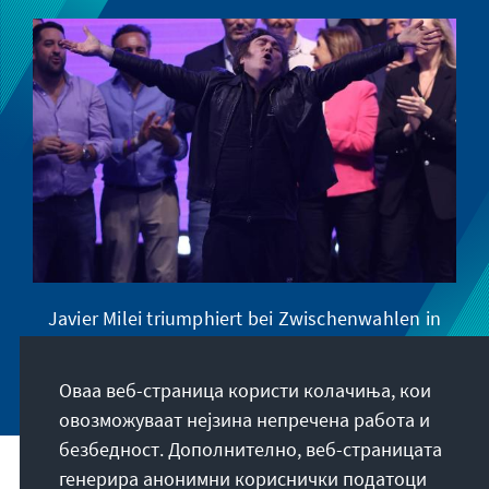
Javier Milei triumphiert bei Zwischenwahlen in
Argentinien
Оваа веб-страница користи колачиња, кои
овозможуваат нејзина непречена работа и
безбедност. Дополнително, веб-страницата
генерира анонимни кориснички податоци