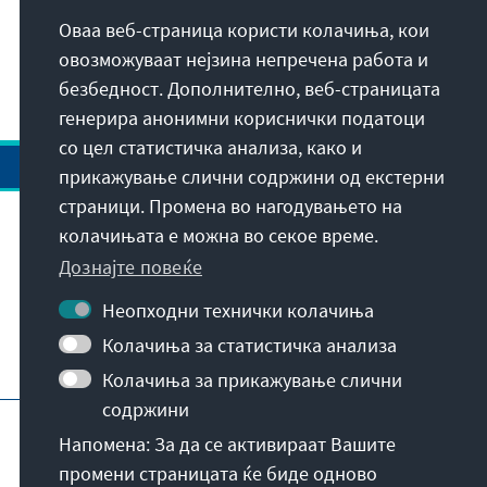
Оваа веб-страница користи колачиња, кои
овозможуваат нејзина непречена работа и
безбедност. Дополнително, веб-страницата
генерира анонимни кориснички податоци
со цел статистичка анализа, како и
прикажување слични содржини од екстерни
страници. Промена во нагодувањето на
колачињата е можна во секое време.
Адреса
Дознајте повеќе
Контакт
Неопходни технички колачиња
Колачиња за статистичка анализа
Посетете исто така
Колачиња за прикажување слични
содржини
Главна веб-страна на КАС
Импресум
Напомена: За да се активираат Вашите
Заштита на податоци
Услови за употреба
промени страницата ќе биде одново
Declaration on accessibility