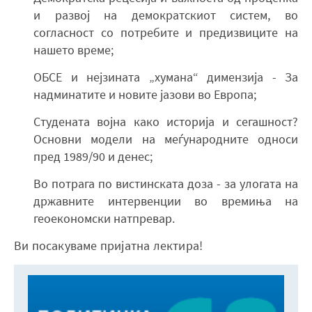
и развој на демократскиот систем, во
согласност со потребите и предизвиците на
нашето време;
ОБСЕ и нејзината „хумана“ димензија - За
надминатите и новите јазови во Европа;
Студената војна како историја и сегашност?
Основни модели на меѓународните односи
пред 1989/90 и денес;
Во потрага по вистинската доза - за улогата на
државните интервенции во времиња на
геоекономски натпревар.
Ви посакуваме пријатна лектира!