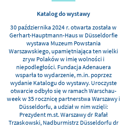
Katalog do wystawy
30 października 2024 r. otwarta została w
Gerhart-Hauptmann-Haus w Düsseldorfie
wystawa Muzeum Powstania
Warszawskiego, upamiętniająca ten wielki
zryw Polaków w imię wolności i
niepodległości. Fundacja Adenauera
wsparła to wydarzenie, m.in. poprzez
wydanie Katalogu do wystawy. Uroczyste
otwarcie odbyło się w ramach Warschau-
week w 35 rocznicę partnerstwa Warszawy i
Düsseldorfu, a udział w nim wzięli:
Prezydent m.st. Warszawy dr Rafał
Trzaskowski, Nadburmistrz Düsseldorfu dr