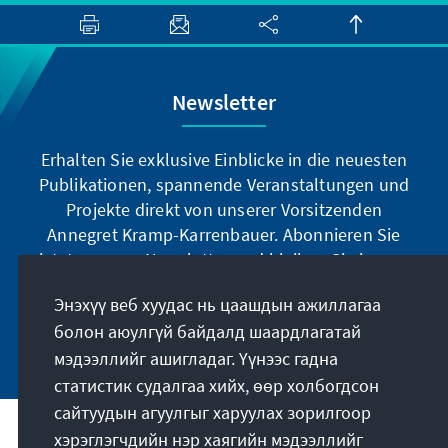
Newsletter
Erhalten Sie exklusive Einblicke in die neuesten
Publikationen, spannende Veranstaltungen und
Projekte direkt von unserer Vorsitzenden
Annegret Kramp-Karrenbauer. Abonnieren Sie
jetzt unseren Newsletter und bleiben Sie immer
auf dem Laufenden.
Энэхүү веб хуудас нь цаашдын ажиллагаа
болон аюулгүй байдалд шаардлагатай
Jetzt abonnieren
мэдээллийг ашигладаг. Үүнээс гадна
статистик судалгаа хийх, өөр холбогдсон
сайтуудын агуулгыг харуулах зорилгоор
хэрэглэгчдийн нэр хаягийн мэдээллийг
Бидний үүрэг зорилго