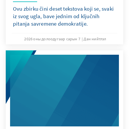
Ovu zbirku čini deset tekstova koji se, svaki
iz svog ugla, bave jednim od ključnih
pitanja savremene demokratije.
2026 оны долоодугаар сарын 7
Дан нийтлэл