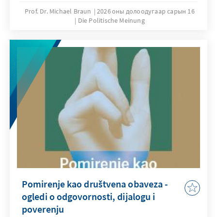
Prof. Dr. Michael Braun
2026 оны долоодугаар сарын 16
Die Politische Meinung
Pomirenje kao društvena obaveza -
ogledi o odgovornosti, dijalogu i
poverenju