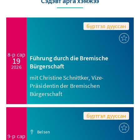
Сэдэвт арга хэмжээ
бүртгэл дууссан
8-р сар
Führung durch die Bremische
19
Bürgerschaft
2026
mit Christine Schnittker, Vize-
Präsidentin der Bremischen
Bürgerschaft
бүртгэл дууссан
Belsen
9-р сар