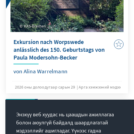
KAS-Bremen
Exkursion nach Worpswede
anlässlich des 150. Geburtstags von
Paula Modersohn-Becker
von Alina Warrelmann
2026 оны долоодугаар сарын 29
Арга хэмжээний мэдээ
Энэхүү веб хуудас нь цаашдын ажиллагаа
болон аюулгүй байдалд шаардлагатай
мэдээллийг ашигладаг. Үүнээс гадна