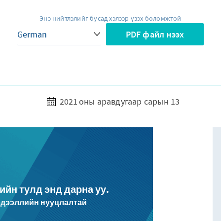
Энэ нийтлэлийг бусад хэлээр үзэх боломжтой
PDF файл нээх
2021 оны аравдугаар сарын 13
ийн тулд энд дарна уу.
эдээллийн нууцлалтай