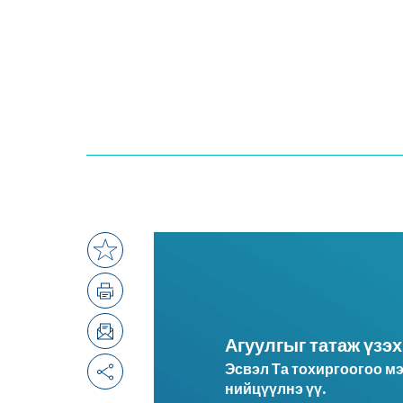
Агуулгыг татаж үзэх
Эсвэл Та тохиргоогоо м
нийцүүлнэ үү.