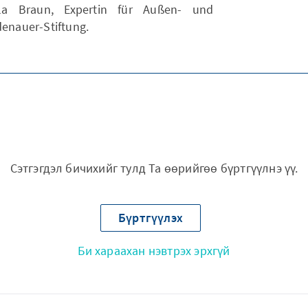
la Braun, Expertin für Außen- und
denauer-Stiftung.
Сэтгэгдэл бичихийг тулд Та өөрийгөө бүртгүүлнэ үү.
Бүртгүүлэх
Би хараахан нэвтрэх эрхгүй