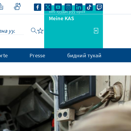
Веб хуудас руу орох
Meine KAS
rte
Presse
бидний тухай