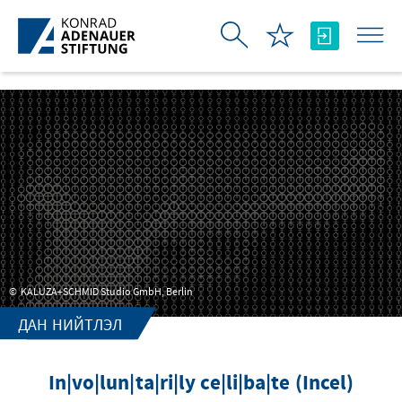
Skip to Main Content
KALUZA+SCHMID Studio GmbH, Berlin
ДАН НИЙТЛЭЛ
In|vo|lun|ta|ri|ly ce|li|ba|te (Incel)