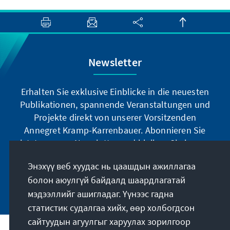
Newsletter
Erhalten Sie exklusive Einblicke in die neuesten
Publikationen, spannende Veranstaltungen und
Projekte direkt von unserer Vorsitzenden
Annegret Kramp-Karrenbauer. Abonnieren Sie
jetzt unseren Newsletter und bleiben Sie immer
auf dem Laufenden.
Энэхүү веб хуудас нь цаашдын ажиллагаа
болон аюулгүй байдалд шаардлагатай
Jetzt abonnieren
мэдээллийг ашигладаг. Үүнээс гадна
статистик судалгаа хийх, өөр холбогдсон
сайтуудын агуулгыг харуулах зорилгоор