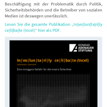
Beschäftigung mit der Problematik durch Politik,
Sicherheitsbehörden und die Betreiber von sozialen
Medien ist deswegen unerlässlich.
Lesen Sie die gesamte Publikation „In|vo|lun|ta|ri|ly
ce|li|ba|te (Incel)“ hier als PDF.