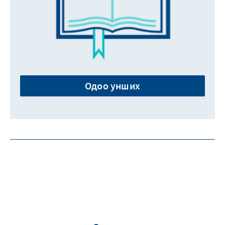
Одоо унших