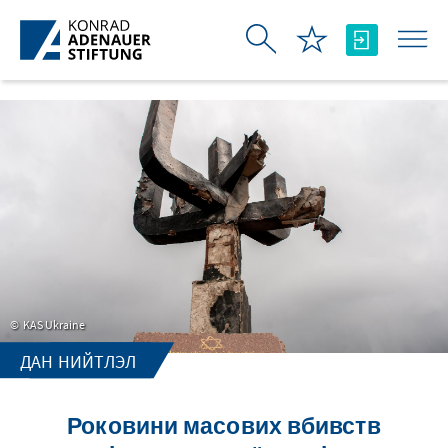
Skip to Main Content
KAS Ukraine
ДАН НИЙТЛЭЛ
Роковини масових вбивств