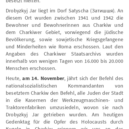
besetzt hielten.
Drobyzkyj Jar liegt im Dorf Satyscha (Затишшя). An
diesem Ort wurden zwischen 1941 und 1942 die
Bewohner und Bewohnerinnen aus Charkiw und
dem Charkiwer Gebiet, vorwiegend die jüdische
Bevölkerung, sowie sowjetische Kriegsgefangene
und Minderheiten wie Roma erschossen. Laut den
Angaben des Charkiwer Staatsarchivs wurden
innerhalb von wenigen Tagen von 16.000 bis 20.000
Menschen erschossen.
Heute,
am 14. November
, jährt sich der Befehl des
nationalsozialistischen Kommandanten von
besetztem Charkiw den Befehl, alle Juden der Stadt
in die Kasernen der Werkzeugmaschinen- und
Traktorenfabriken umzusiedeln, wovon sie nach
Drobyzkyj Jar getrieben wurden. Am heutigen
Gedenktag für die Opfer des Holocausts durch
Kugeln in Charkiw erinnern wir uns an das