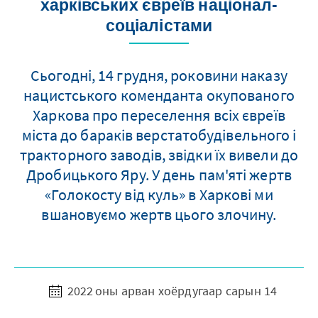
харківських євреїв націонал-
соціалістами
Сьогодні, 14 грудня, роковини наказу
нацистського коменданта окупованого
Харкова про переселення всіх євреїв
міста до бараків верстатобудівельного і
тракторного заводів, звідки їх вивели до
Дробицького Яру. У день пам'яті жертв
«Голокосту від куль» в Харкові ми
вшановуємо жертв цього злочину.
2022 оны арван хоёрдугаар сарын 14