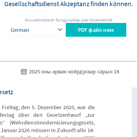
Gesellschaftsdienst Akzeptanz finden können.
Энэ нийтлэлийг бусад хэлээр үзэх боломжтой
PDF файл нээх
2025 оны арван хоёрдугаар сарын 18
esetz
 Freitag, den 5. Dezember 2025, war die
estag über den Gesetzentwurf „zur
“ (Wehrdienstmodernisierungsgesetz,
 Januar 2026 müssen in Zukunft alle 18-