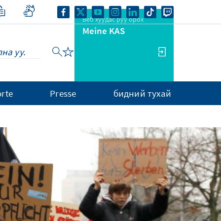
Веб хуудас руу орох
Meine KAS
rte
Presse
бидний тухай