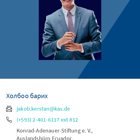
Холбоо барих
jakob.kerstan@kas.de
(+593) 2-401-6117 ext 812
Konrad-Adenauer-Stiftung e. V.,
Auslandsbüro Ecuador,