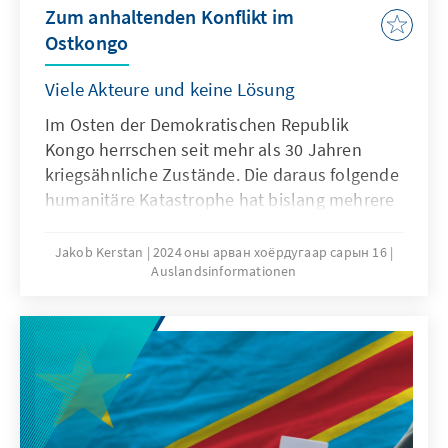
Zum anhaltenden Konflikt im
Ostkongo
Viele Akteure und keine Lösung
Im Osten der Demokratischen Republik
Kongo herrschen seit mehr als 30 Jahren
kriegsähnliche Zustände. Die daraus folgende
humanitäre Katastrophe hat bislang mehrere
Millionen Menschenleben gekostet und führte
2024 zu einer neuen Höchstzahl an
Jakob Kerstan
2024 оны арван хоёрдугаар сарын 16
Auslandsinformationen
Binnenvertriebenen. Was aber sind die
Hintergründe des Konflikts? Welche Akteure
prägen ihn? Und warum scheint ein Ende
nach wie vor nicht absehbar?