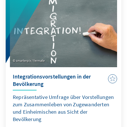
Wahlberechtigten? Welcher Weg der
Wahlwerbung war erfolgreich? Die Konrad-
Adenauer-Stiftung ist dieser Frage in einer
repräsentativen Umfrage nachgegangen. Das
Ergebnis: Wahlwerbung kommt an.
smarterpix / fermate
Integrationsvorstellungen in der
Bevölkerung
Repräsentative Umfrage über Vorstellungen
zum Zusammenleben von Zugewanderten
und Einheimischen aus Sicht der
Bevölkerung