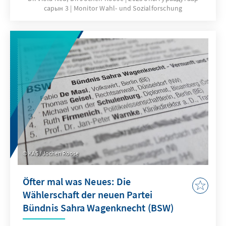
сарын 3
Monitor Wahl- und Sozialforschung
Ausgehend von den Wahltagsbefragungen
und Umfragen im Vorfeld der Wahl wird u.a.
die Bedeutung der Einschätzungen von
Spitzenkandidatinnen und -kandidaten,
Parteikompetenzen sowie politischen
Themen für das Wahlergebnis erläutert.
KAS / Jochen Roose
Öfter mal was Neues: Die
Wählerschaft der neuen Partei
Bündnis Sahra Wagenknecht (BSW)