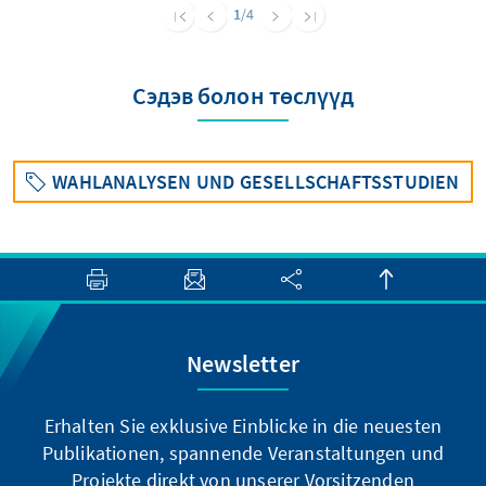
Europäischen Union und bei den politischen
1
/4
Aktivitäten der EU ist ihnen Klimaschutz
tendenziell etwas wichtiger als allen
Wahlberechtigten.
Сэдэв болон төслүүд
WAHLANALYSEN UND GESELLSCHAFTSSTUDIEN
Newsletter
Erhalten Sie exklusive Einblicke in die neuesten
Publikationen, spannende Veranstaltungen und
Projekte direkt von unserer Vorsitzenden