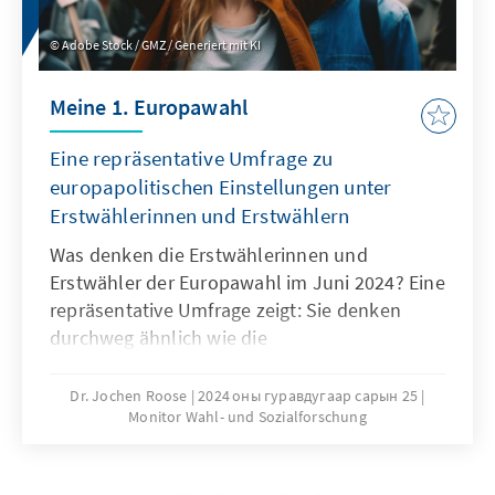
Adobe Stock / GMZ / Generiert mit KI
Meine 1. Europawahl
Eine repräsentative Umfrage zu
europapolitischen Einstellungen unter
Erstwählerinnen und Erstwählern
Was denken die Erstwählerinnen und
Erstwähler der Europawahl im Juni 2024? Eine
repräsentative Umfrage zeigt: Sie denken
durchweg ähnlich wie die
Gesamtbevölkerung. Die Unterstützung für
die EU-Mitgliedschaft Deutschlands ist unter
Dr. Jochen Roose
2024 оны гуравдугаар сарын 25
Monitor Wahl- und Sozialforschung
Jüngeren ähnlich verbreitet wie in der
Gesamtbevölkerung. Die Jüngeren verbinden
aber etwas weniger „Frieden“ mit der