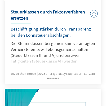
Steuerklassen durch Faktorverfahren
ersetzen
Beschäftigung stärken durch Transparenz
bei den Lohnsteuerabschlägen.
Die Steuerklassen bei gemeinsam veranlagten
Verheirateten bzw. Lebensgemeinschaften
(Steuerklassen III und V) und bei zwei
Tätigkeiten (Steuerklasse VI) werden
abgeschafft. Stattdessen kommt das Faktor-
verfahren zur Anwendung, das aufgrund der
Dr. Jochen Roose
2025 оны зургаадугаар сарын 11
Дан
нийтлэл
beiden tatsächlichen Einkommen die zu
erwartende Steuerlast konkret bestimmt und
entsprechend auf beide Einkommen anteilig
anwendet. Damit wird die tatsächliche
Steuerlast nicht erst mit der