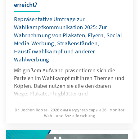
erreicht?
Repräsentative Umfrage zur
Wahlkampfkommunikation 2025: Zur
Wahrnehmung von Plakaten, Flyern, Social
Media-Werbung, Straßenständen,
Haustürwahlkampf und anderer
Wahlwerbung
Mit großem Aufwand präsentieren sich die
Parteien im Wahlkampf mit ihren Themen und
Köpfen. Dabei nutzen sie alle denkbaren
Wege: Plakate, Flugblätter und
Informationsbroschüren, Anzeigen in
Zeitungen und Zeitschriften, Werbung in
Dr. Jochen Roose
2026 оны нэгдүгээр сарын 26
Monitor
Wahl- und Sozialforschung
Sozialen Medien, Stände auf der Straße und
auch die persönliche Ansprache – zum
Beispiel an der Haustür. Doch was erreicht die