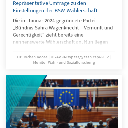
Repräsentative Umfrage zu den
Einstellungen der BSW-Wählerschaft
Die im Januar 2024 gegründete Partei
„Bündnis Sahra Wagenknecht – Vernunft und
Gerechtigkeit“ zieht bereits eine
nennenswerte Wählerschaft an. Nun liegen
repräsentative Ergebnisse über Einstellungen
von Wahlberechtigten vor, die bei einer
Dr. Jochen Roose
2024 оны зургаадугаар сарын 12
Monitor Wahl- und Sozialforschung
Bundestagswahl das BSW wählen wollen. Es
sind häufiger Menschen zwischen 41 und 60
Jahren, in Ostdeutschland ist die Partei
deutlich stärker. In der Einwanderungspolitik
wird eine stärkere Begrenzung des Zuzugs
gefordert. Bei einer Konkurrenz von
Klimaschutz und Wirtschaftswachstum
plädieren sie stärker für
Wirtschaftswachstum.