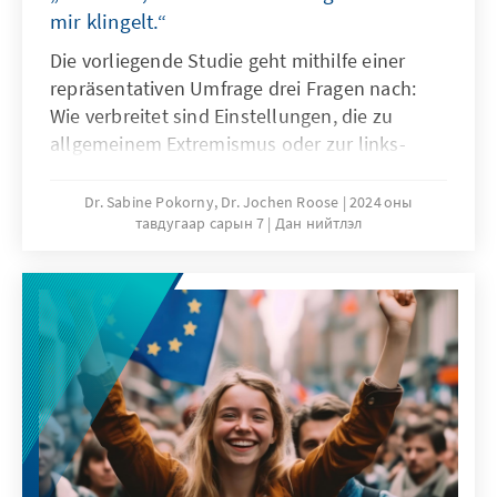
mir klingelt.“
Die vorliegende Studie geht mithilfe einer
repräsentativen Umfrage drei Fragen nach:
Wie verbreitet sind Einstellungen, die zu
allgemeinem Extremismus oder zur links-
oder rechtsextremistischen Ideologie
gehören? Wie viele Menschen unterstützen
Dr. Sabine Pokorny, Dr. Jochen Roose
2024 оны
тавдугаар сарын 7
Дан нийтлэл
Ideen aus mehreren Extremismen? In
welchem Maße kommen Einstellungen mit
Nähe zu einem Extremismus gemeinsam vor
mit weiteren Einstellungen (unter anderem
Institutionenvertrauen, Antizionismus und
Verschwörungstheorie)?