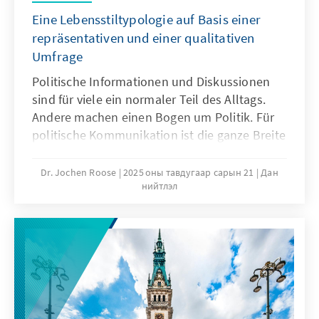
Eine Lebensstiltypologie auf Basis einer
repräsentativen und einer qualitativen
Umfrage
Politische Informationen und Diskussionen
sind für viele ein normaler Teil des Alltags.
Andere machen einen Bogen um Politik. Für
politische Kommunikation ist die ganze Breite
von hoch Interessierten bis hin zu
Desinteressierten relevant, denn alle sind
Dr. Jochen Roose
2025 оны тавдугаар сарын 21
Дан
нийтлэл
(potenzielle) Wählende. Lebensstiltypologien
sind ein Instrument, um mit
unterschiedlichen Zielgruppen umzugehen.
Die Studie stellt auf Basis einer
repräsentativen Umfrage und umfangreichen
qualitativen Interviewstudie unterschiedliche
Lebensstiltypen vor. Ausgehend von der
wissenschaftlichen Typologie beschreibt sie