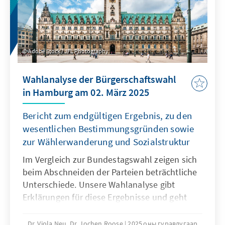
neun Stiltypen im Detail.
Adobe Stock / JFL Photography
Wahlanalyse der Bürgerschaftswahl
in Hamburg am 02. März 2025
Bericht zum endgültigen Ergebnis, zu den
wesentlichen Bestimmungsgründen sowie
zur Wählerwanderung und Sozialstruktur
Im Vergleich zur Bundestagswahl zeigen sich
beim Abschneiden der Parteien beträchtliche
Unterschiede. Unsere Wahlanalyse gibt
Erklärungen für diese Ergebnisse und geht
dabei auf die Wählerwanderungen und die
wesentlichen Bestimmungsgründe ein.
Dr. Viola Neu, Dr. Jochen Roose
2025 оны гуравдугаар