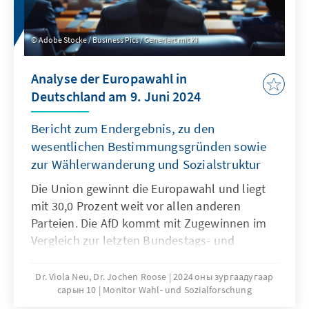
Adobe Stocke / Business Pics / Generiert mit KI
Analyse der Europawahl in
Deutschland am 9. Juni 2024
Bericht zum Endergebnis, zu den
wesentlichen Bestimmungsgründen sowie
zur Wählerwanderung und Sozialstruktur
Die Union gewinnt die Europawahl und liegt
mit 30,0 Prozent weit vor allen anderen
Parteien. Die AfD kommt mit Zugewinnen im
Vergleich zur letzten Bundestags- und
Europawahl auf 15,9 Prozent. Die SPD wird
mit dem schwächsten Ergebnis bei einer
Dr. Viola Neu, Dr. Jochen Roose
2024 оны зургаадугаар
сарын 10
Monitor Wahl- und Sozialforschung
bundesweiten Wahl drittstärkste Kraft (13,9