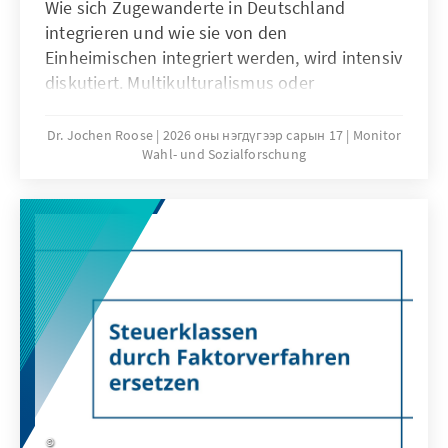
Wie sich Zugewanderte in Deutschland
integrieren und wie sie von den
Einheimischen integriert werden, wird intensiv
diskutiert. Multikulturalismus oder
Assimilation, melting pot oder salad bowl –
die Debatten sind kontrovers und nicht selten
Dr. Jochen Roose
2026 оны нэгдүгээр сарын 17
Monitor
Wahl- und Sozialforschung
emotional aufgeladen. Doch welche
Einstellungen haben die Menschen in
Deutschland? Wie sehen diese Fragen
Menschen, die zugewandert sind, deren Eltern
zugewandert sind oder die selbst keinen
Migrationshintergrund haben?