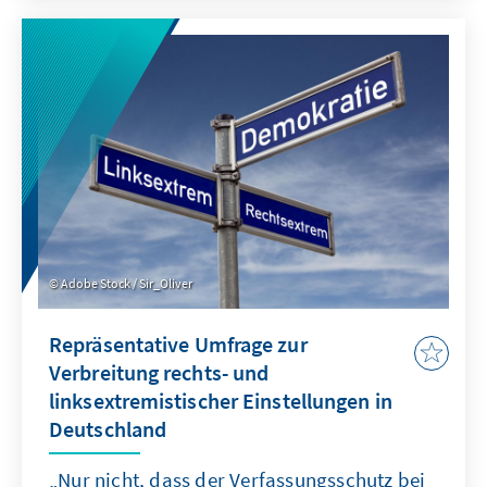
Prozent) – gefolgt von den Grünen, die im
Vergleich zur letzten Europawahl deutlich
verlieren und 11,9 Prozent erreichen. Das
Bündnis Sahra Wagenknecht (BSW) erreicht
aus dem Stand 6,2 Prozent und liegt noch vor
der FDP (5,2 Prozent) und der Linken (2,7
Prozent).
Adobe Stock / Sir_Oliver
Repräsentative Umfrage zur
Verbreitung rechts- und
linksextremistischer Einstellungen in
Deutschland
„Nur nicht, dass der Verfassungsschutz bei