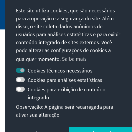
Este site utiliza cookies, que são necessários
Jetzt abonnieren
para a operação e a segurança do site. Além
disso, o site coleta dados anônimos de
usuários para análises estatísticas e para exibir
Nossa missão
conteúdo integrado de sites externos. Você
pode alterar as configurações de cookies a
Contato
qualquer momento.
Saiba mais
Cookies técnicos necessários
Mais ofertas da fundação
Cookies para análises estatísticas
Cookies para exibição de conteúdo
Impressão
Privacidade
Termos de uso
integrado
Erklärung zur Barrierefreiheit
Barriere melden
Observação: A página será recarregada para
Mapa do site
ativar sua alteração
© Konrad-Adenauer-Stiftung e.V. 2026