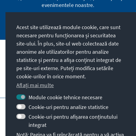
evenimentele noastre.
Înregistrare acum
Acest site utilizează module cookie, care sunt
necesare pentru funcționarea și securitatea
site-ului. În plus, site-ul web colectează date
anonime ale utilizatorilor pentru analize
Adresa
statistice și pentru a afișa conținut integrat de
pe site-uri externe. Puteți modifica setările
Contact
cookie-urilor în orice moment.
Aflați mai multe
Vizitați de asemenea și
Module cookie tehnice necesare
Pagina principală KAS
Impressum
Cookie-uri pentru analize statistice
Protecția datelor personale
Cookie-uri pentru afișarea conținutului
Termeni de utilizare
integrat
Declarație privind accesibilitatea
Notă: Pagina va fi reîncărcată pentru a vă activa
raportează bariera