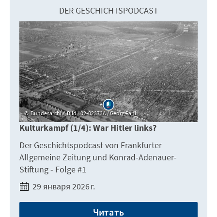
DER GESCHICHTSPODCAST
Bundesarchiv, Bild 102-02373A / Georg Pahl
Kulturkampf (1/4): War Hitler links?
Der Geschichtspodcast von Frankfurter
Allgemeine Zeitung und Konrad-Adenauer-
Stiftung - Folge #1
29 января 2026 г.
Читать