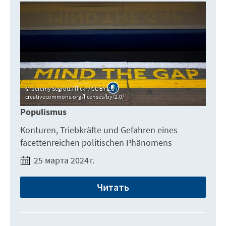
Jeremy Segrott / flickr / CC BY 2.0 /
creativecommons.org/licenses/by/2.0/
Populismus
Konturen, Triebkräfte und Gefahren eines
facettenreichen politischen Phänomens
25 марта 2024 г.
Читать