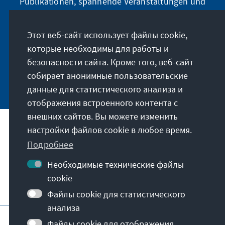
Publikationen, spannende Veranstaltungen und
Projekte direkt von unserer Vorsitzenden
Annegret Kramp-Karrenbauer. Abonnieren Sie
Этот веб-сайт использует файлы cookie,
jetzt unseren Newsletter und bleiben Sie immer
которые необходимы для работы и
auf dem Laufenden.
безопасности сайта. Кроме того, веб-сайт
собирает анонимные пользовательские
Jetzt abonnieren
данные для статистического анализа и
отображения встроенного контента с
внешних сайтов. Вы можете изменить
настройки файлов cookie в любое время.
Наша миссия
Подробнее
Контакты
Необходимые технические файлы
cookie
Другие предложения от фонда
Файлы cookie для статистического
анализа
Отпечаток
Политика конфиденциальности
Файлы cookie для отображения