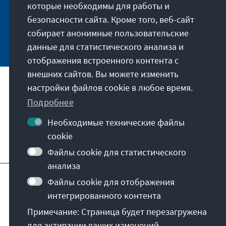
которые необходимы для работы и
auf dem Laufenden.
безопасности сайта. Кроме того, веб-сайт
собирает анонимные пользовательские
Jetzt abonnieren
данные для статистического анализа и
отображения встроенного контента с
внешних сайтов. Вы можете изменить
настройки файлов cookie в любое время.
Наша миссия
Подробнее
Контакты
Необходимые технические файлы
cookie
Другие предложения от фонда
Файлы cookie для статистического
анализа
Отпечаток
Политика конфиденциальности
Файлы cookie для отображения
Пользовательское соглашение
интегрированного контента
Erklärung zur Barrierefreiheit
Barriere melden
Примечание: Страница будет перезагружена
Карта сайта
для активации ваших изменений