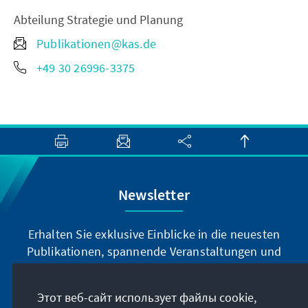
Abteilung Strategie und Planung
Publikationen@kas.de
+49 30 26996-3375
Newsletter
Erhalten Sie exklusive Einblicke in die neuesten
Publikationen, spannende Veranstaltungen und
Projekte direkt von unserer Vorsitzenden
Annegret Kramp-Karrenbauer. Abonnieren Sie
Этот веб-сайт использует файлы cookie,
jetzt unseren Newsletter und bleiben Sie immer