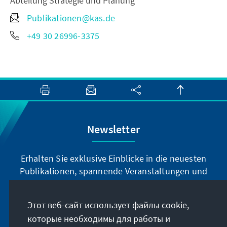
Abteilung Strategie und Planung
Publikationen@kas.de
+49 30 26996-3375
Newsletter
Erhalten Sie exklusive Einblicke in die neuesten
Publikationen, spannende Veranstaltungen und
Projekte direkt von unserer Vorsitzenden
Annegret Kramp-Karrenbauer. Abonnieren Sie
Этот веб-сайт использует файлы cookie,
jetzt unseren Newsletter und bleiben Sie immer
которые необходимы для работы и
auf dem Laufenden.